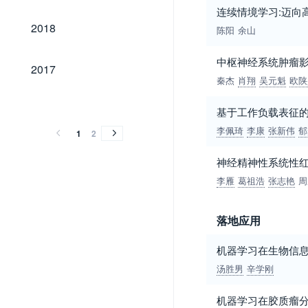
连续情境学习:迈向
2018
2018
陈阳
余山
中枢神经系统肿瘤影
2017
2017
秦杰
肖翔
吴元魁
欧陕
2016
2015
2014
2016
2015
2014
基于工作负载表征
李佩琦
李康
张新伟
郁
1
2
神经精神性系统性
李雁
葛祖浩
张志艳
周
落地应用
机器学习在生物信
汤胜男
辛学刚
机器学习在胶质瘤分级