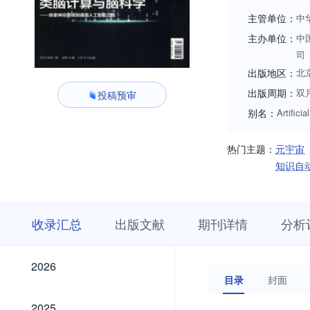
主管单位：
中
主办单位：
中
司
出版地区：
北
出版周期：
双
投稿预审
别名：
Artificia
热门主题：
元宇宙
知识自
收
栏
期
收录汇总
出版文献
期刊详情
分析
录
目
刊
汇
浏
详
总
览
情
2026
2026
目录
封面
2025
2025