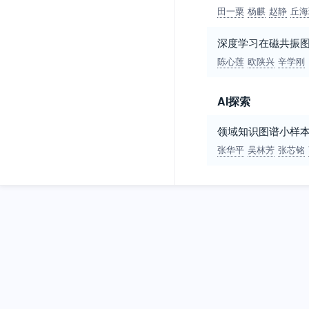
田一粟
杨麒
赵静
丘海
深度学习在磁共振
陈心莲
欧陕兴
辛学刚
AI探索
领域知识图谱小样
张华平
吴林芳
张芯铭