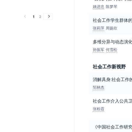
2014
2013
2012
2010
2008
2007
2006
2005
2004
2002
2014
2013
2012
2010
2008
2007
2006
2005
2004
2002
姚进忠
陈梦琴
1
2
社会工作学生群体
张莉萍
周扬欣
多维分异与动态演化
孙振军
何雪松
社会工作新视野
消解具身:社会工作
邹林杰
社会工作介入公共
张粉霞
《中国社会工作研