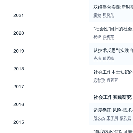
双维整合实践:新时
2021
2021
童敏
周晓彤
“社会性”回归的社
2020
2020
杨瑛
费梅苹
2019
从技术反思到实践自
2019
卢玮
傅秀峰
2018
2018
社会工作本土知识
安秋玲
肖菁菁
2017
2017
社会工作实践研究
2016
2016
适度循证:风险-需
段文杰
王子川
杨彩云
2015
2015
“自我内驱”何以可