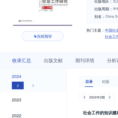
出版地区：
北
出版周期：
半
别名：
China S
热门主题：
中国社
投稿预审
社会工
收
栏
期
收录汇总
出版文献
期刊详情
分析
录
目
刊
汇
浏
详
总
览
情
2024
2024
目录
封面
2
1
2023
2024年2期
2023
社会工作的知识建
2022
2022