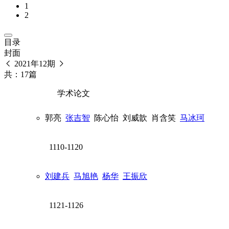
1
2
目录
封面
2021年12期
共：17篇
学术论文
郭亮
张吉智
陈心怡
刘威歆
肖含笑
马冰珂
1110-1120
刘建兵
马旭艳
杨华
王振欣
1121-1126