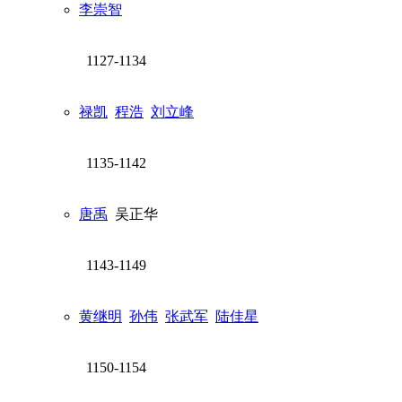
李崇智
1127-1134
禄凯
程浩
刘立峰
1135-1142
唐禹
吴正华
1143-1149
黄继明
孙伟
张武军
陆佳星
1150-1154