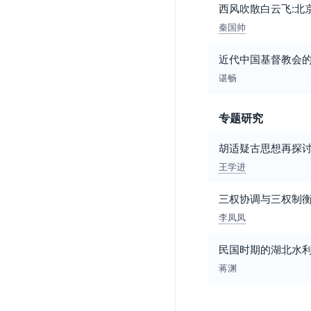
西风吹散白云飞:北
秦国帅
近代中国基督教会
谌畅
专题研究
胡适疑古思想再探讨
王学进
三权协调与三权制衡
李凤凤
民国时期的湖北水
蒋渊