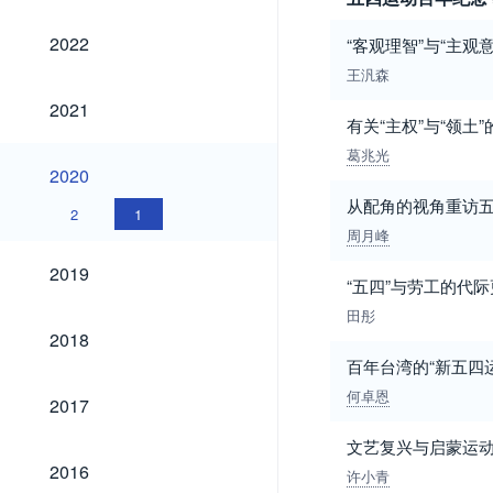
2022
2022
“客观理智”与“主
王汎森
2021
2021
有关“主权”与“领土
葛兆光
2020
2020
从配角的视角重访
2
1
周月峰
2019
2019
“五四”与劳工的代
田彤
2018
2018
百年台湾的“新五四
2017
何卓恩
2017
文艺复兴与启蒙运
2016
2016
许小青