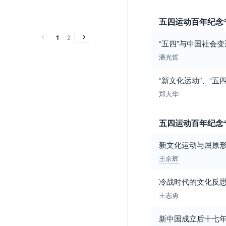
2015
2014
2015
2014
五四运动百年纪念
1
2
“五四”与中国社会
潘光哲
“新文化运动”、“五
郑大华
五四运动百年纪念
新文化运动与屈原
王余辉
冷战时代的文化反思
王志勇
新中国成立后十七年的中