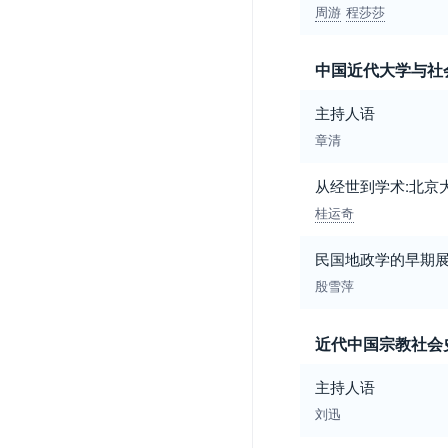
周游
程莎莎
中国近代大学与社
主持人语
章清
从经世到学术:北京
桂运奇
民国地政学的早期展开
殷雪萍
近代中国宗教社会
主持人语
刘迅