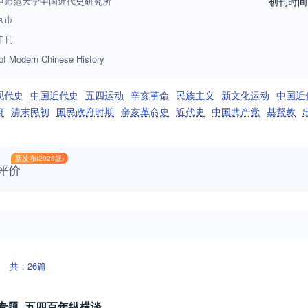
中师范大学中国近代史研究所
创刊时间
京市
年刊
 of Modern Chinese History
现代史
中国近代史
五四运动
辛亥革命
民族主义
新文化运动
中国近
府
清末民初
国民政府时期
辛亥革命史
近代史
中国共产党
基督教
新发布(2025版)
评价
共：26篇
专题_五四百年纵横谈