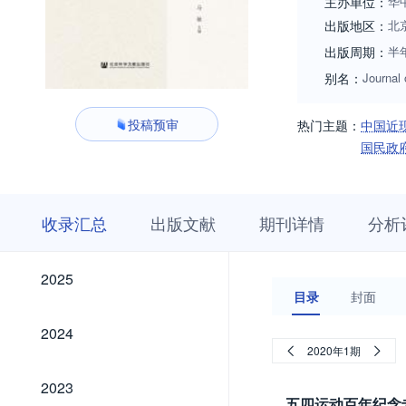
主办单位：
华
出版地区：
北
出版周期：
半
别名：
Journal
投稿预审
热门主题：
中国近
国民政
收
栏
期
收录汇总
出版文献
期刊详情
分析
录
目
刊
汇
浏
详
总
览
情
2025
2025
目录
封面
2024
2024
2020年1期
2023
2023
五四运动百年纪念