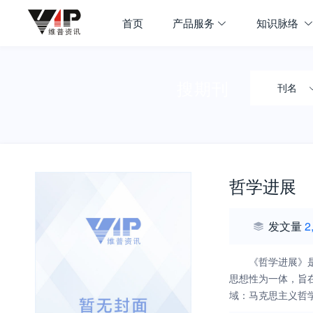
首页
产品服务
知识脉络
搜期刊
刊名
哲学进展
发文量
2
《哲学进展》是
思想性为一体，旨
域：马克思主义哲