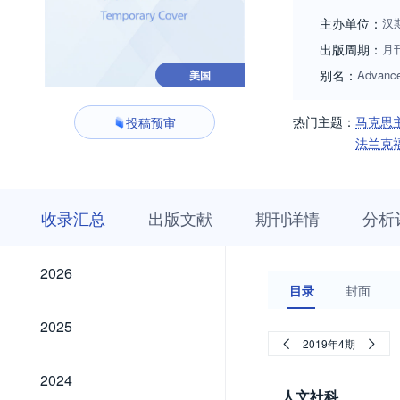
主办单位：
汉
出版周期：
月
别名：
Advance
美国
热门主题：
马克思
投稿预审
法兰克
收
栏
期
收录汇总
出版文献
期刊详情
分析
录
目
刊
汇
浏
详
总
览
情
2026
2026
目录
封面
2025
2025
2019年4期
2024
2024
人文社科