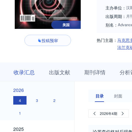
主办单位：
汉
出版周期：
月
别名：
Advance
美国
热门主题：
马克思
投稿预审
法兰克
收
栏
期
收录汇总
出版文献
期刊详情
分析
录
目
刊
汇
浏
详
总
览
情
2026
2026
目录
封面
4
3
2
1
2026年4期
2025
2025
论罗森伯格对后现