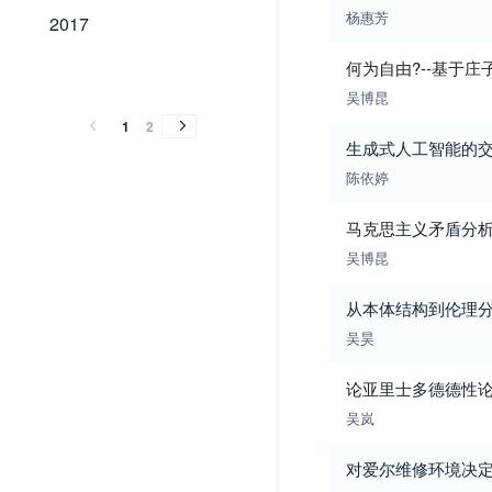
2017
杨惠芳
2017
何为自由?--基于
2016
2015
2014
2013
2012
2016
2015
2014
2013
2012
吴博昆
1
2
生成式人工智能的
陈依婷
马克思主义矛盾分
吴博昆
从本体结构到伦理分
吴昊
论亚里士多德德性
吴岚
对爱尔维修环境决