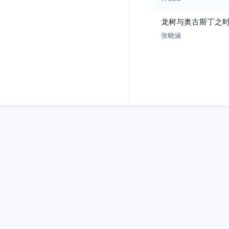
龙树与奥古斯丁之
张晓涵