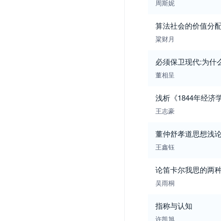
周斯妮
算法社会的价值分配
粱财月
必须保卫现代:为什
董相呈
浅析《1844年经
王志豪
董仲舒孝道思想浅
王鑫钰
论笛卡尔我思的两
吴雨桐
指称与认知
许凯旭