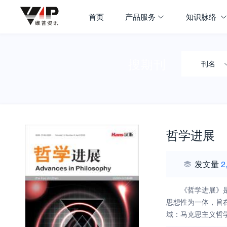
首页
产品服务
知识脉络
搜期刊
刊名
哲学进展
发文量
2
《哲学进展》是
思想性为一体，旨
域：马克思主义哲