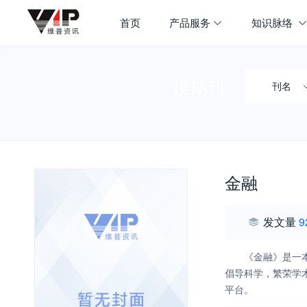
首页
产品服务
知识脉络
搜期刊
刊名
金融
发文量
9
《金融》是一
倡导科学，繁荣学
平台。