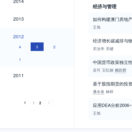
2014
经济与管理
2013
2013
如何构建澳门房地
王旭
2012
2012
经济增长碳减排与
4
3
2
关汝华
关键
1
中国货币政策独立
吴可
王红丽
阙跃辉
2011
2011
基于股指期货的投
潘永泉
林梓
1
2
应用DEA分析200
王旭