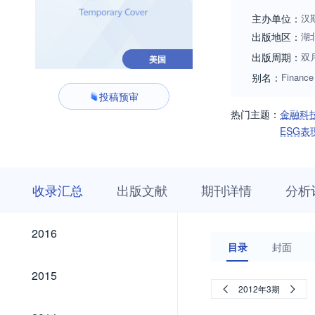
主办单位：
汉
出版地区：
湖
出版周期：
双
美国
别名：
Finance
投稿预审
热门主题：
金融科
ESG表
收
栏
期
收录汇总
出版文献
期刊详情
分析
录
目
刊
汇
浏
详
总
览
情
2026
2025
2024
2023
2022
2021
2020
2019
2018
2017
2026
2025
2024
2023
2022
2021
2020
2019
2018
2017
2016
2016
目录
封面
2015
2015
2012年3期
2014