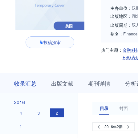
主办单位：
汉
出版地区：
湖
出版周期：
双
美国
别名：
Finance
投稿预审
热门主题：
金融科
ESG表
收
栏
期
收录汇总
出版文献
期刊详情
分析
录
目
刊
汇
浏
详
总
览
情
2026
2025
2024
2023
2022
2021
2020
2019
2018
2017
2026
2025
2024
2023
2022
2021
2020
2019
2018
2017
2016
2016
目录
封面
4
3
2
1
2016年2期