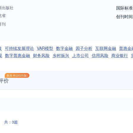
斯出版社
国际标准
北省
创刊时间
月刊
技
可持续发展理论
VAR模型
数字金融
因子分析
互联网金融
普惠金
现
数字普惠金融
财务风险
乡村振兴
上市公司
信用风险
商业银行
新发布(2025版)
评价
共：3篇