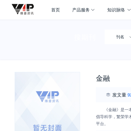
首页
产品服务
知识脉络
搜期刊
刊名
金融
发文量
9
《金融》是一
倡导科学，繁荣学
平台。