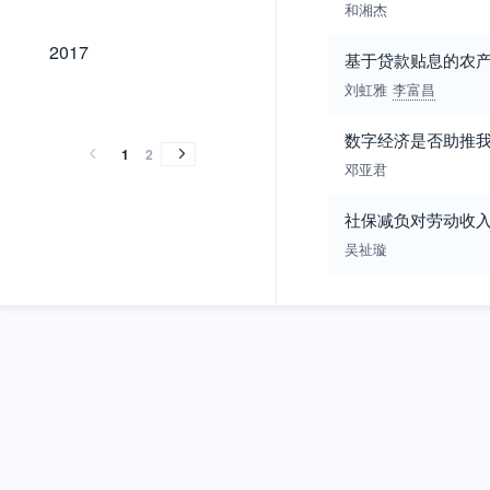
和湘杰
2017
2017
基于贷款贴息的农
刘虹雅
李富昌
2016
2015
2014
2013
2012
2011
2016
2015
2014
2013
2012
2011
数字经济是否助推
1
2
邓亚君
社保减负对劳动收
吴祉璇