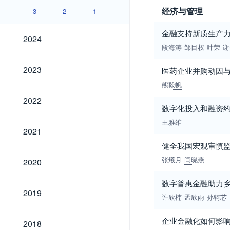
经济与管理
3
2
1
金融支持新质生产
2024
2024
段海涛
邹目权
叶荣
谢
2023
2023
医药企业并购动因
熊毅帆
2022
2022
数字化投入和融资
王雅维
2021
2021
健全我国宏观审慎
2020
张爔月
闫晓燕
2020
数字普惠金融助力乡
2019
2019
许欣楠
孟欣雨
孙轲芯
2018
企业金融化如何影
2018