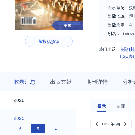
主办单位：
汉
出版地区：
湖
出版周期：
双
美国
别名：
Finance
投稿预审
热门主题：
金融科
ESG表
收
栏
期
收录汇总
出版文献
期刊详情
分析
录
目
刊
汇
浏
详
总
览
情
2026
2026
目录
封面
2025
2025
2025年5期
6
5
4