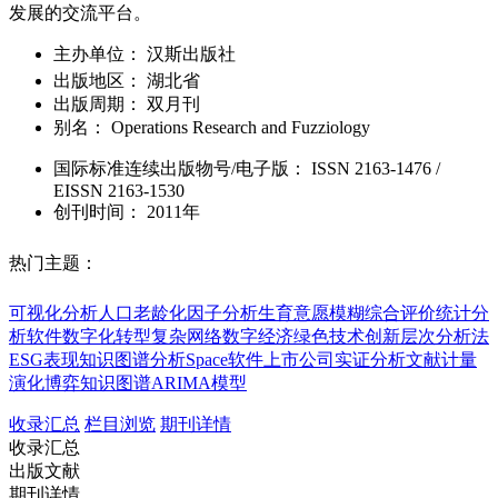
发展的交流平台。
主办单位：
汉斯出版社
出版地区：
湖北省
出版周期：
双月刊
别名：
Operations Research and Fuzziology
国际标准连续出版物号
/电子版
：
ISSN
2163-1476
/
EISSN
2163-1530
创刊时间：
2011年
热门主题：
可视化分析
人口老龄化
因子分析
生育意愿
模糊综合评价
统计分
析软件
数字化转型
复杂网络
数字经济
绿色技术创新
层次分析法
ESG表现
知识图谱分析
Space软件
上市公司
实证分析
文献计量
演化博弈
知识图谱
ARIMA模型
收录汇总
栏目浏览
期刊详情
收录汇总
出版文献
期刊详情