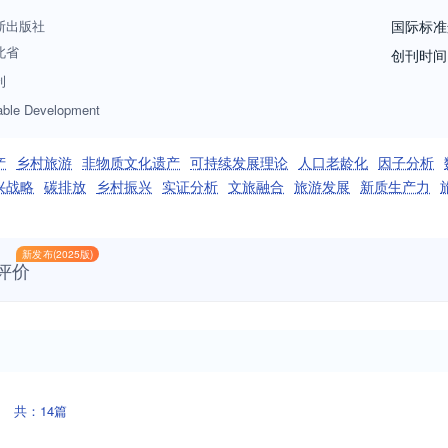
斯出版社
国际标准
北省
创刊时间
刊
able Development
产
乡村旅游
非物质文化遗产
可持续发展理论
人口老龄化
因子分析
兴战略
碳排放
乡村振兴
实证分析
文旅融合
旅游发展
新质生产力
新发布(2025版)
评价
共：14篇