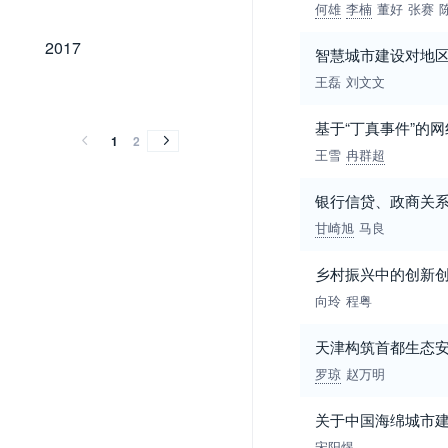
何雄
李楠
董好
张赛
2017
2017
智慧城市建设对地
王磊
刘文文
2016
2015
2014
2013
2012
2011
2016
2015
2014
2013
2012
2011
基于“丁真事件”的
1
2
王雪
冉群超
银行信贷、政商关
甘崎旭
马良
乡村振兴中的创新
向玲
程粤
天津构筑首都生态
罗琼
赵万明
关于中国海绵城市
宋阳煜