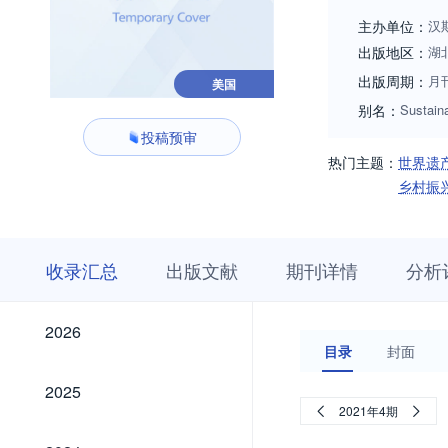
主办单位：
汉
出版地区：
湖
出版周期：
月
美国
别名：
Sustain
投稿预审
热门主题：
世界遗
乡村振
收
栏
期
收录汇总
出版文献
期刊详情
分析
录
目
刊
汇
浏
详
总
览
情
2026
2026
目录
封面
2025
2025
2021年4期
2024