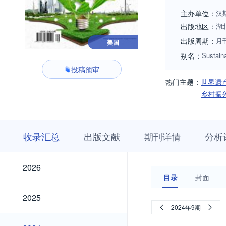
主办单位：
汉
出版地区：
湖
出版周期：
月
美国
别名：
Sustain
投稿预审
热门主题：
世界遗
乡村振
收
栏
期
收录汇总
出版文献
期刊详情
分析
录
目
刊
汇
浏
详
总
览
情
2026
2026
目录
封面
2025
2025
2024年9期
2024