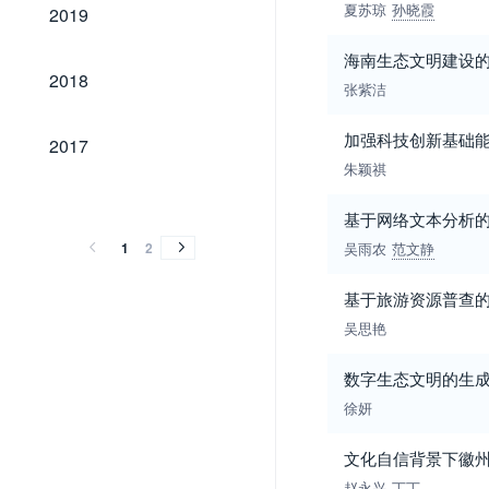
2019
夏苏琼
孙晓霞
2019
海南生态文明建设
2018
2018
张紫洁
2017
加强科技创新基础
2017
朱颖祺
2016
2015
2014
2013
2012
2011
2016
2015
2014
2013
2012
2011
基于网络文本分析
1
2
吴雨农
范文静
基于旅游资源普查
吴思艳
数字生态文明的生
徐妍
文化自信背景下徽
赵永兴
丁丁