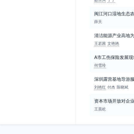
闽江河口湿地生态
薛天
清洁能源产业高地
王若茜
文艳艳
A市工伤保险发展现
何雪玲
深圳露营基地导游
刘艳红
付杰
陈晓斌
资本市场开放对企业
王晨屹