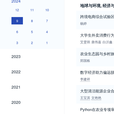
2024
地球与环境, 经济
12
11
10
跨境电商综合试验
9
8
7
杨婷
6
5
4
大学生外卖消费行
艾雯琪
唐伟嘉
白沂鑫
3
2
1
农业生态园与乡村
2023
2023
郑国栋
2022
2022
数字经济助力偏远
李建祥
2021
2021
大型清洁能源企业
王宝淇
文艳艳
2020
2020
Python在农业专