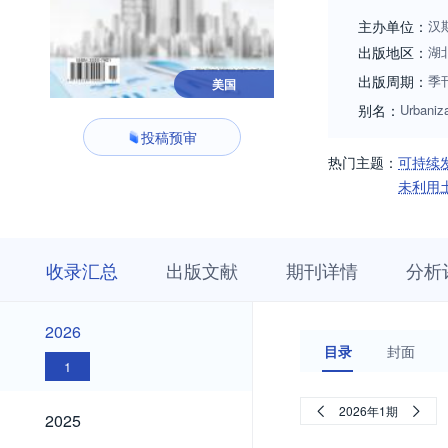
主办单位：
汉
出版地区：
湖
出版周期：
季
美国
别名：
Urbaniz
投稿预审
热门主题：
可持续
未利用
收
栏
期
收录汇总
出版文献
期刊详情
分析
录
目
刊
汇
浏
详
总
览
情
2026
2026
目录
封面
1
2025
2026年1期
2025