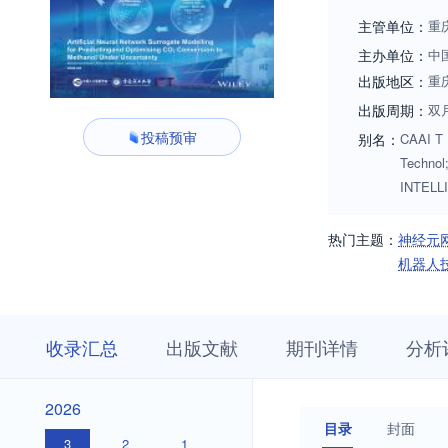
主管单位：
重
主办单位：
中
出版地区：
重
出版周期：
双
投稿预审
别名：
CAAI T 
Techn
INTEL
热门主题：
神经元
机器人
收
栏
期
收录汇总
出版文献
期刊详情
分析
录
目
刊
汇
浏
详
总
览
情
2026
2026
目录
封面
3
2
1