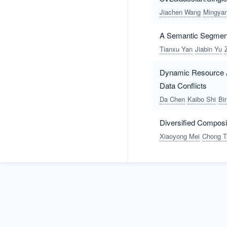
Jiachen Wang
Mingyan
A Semantic Segmenta
Tianxu Yan
Jiabin Yu
Dynamic Resource Al
Data Conflicts
Da Chen
Kaibo Shi
Bi
Diversified Composi
Xiaoyong Mei
Chong T