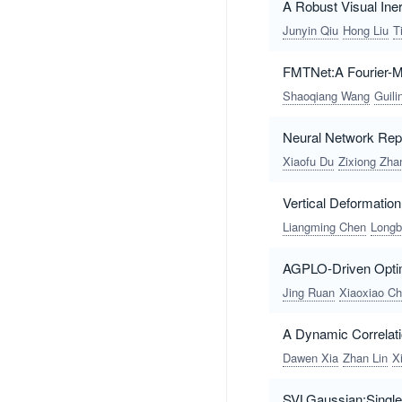
A Robust Visual In
Junyin Qiu
Hong Liu
T
FMTNet:A Fourier-M
Shaoqiang Wang
Guili
Neural Network Rep
Xiaofu Du
Zixiong Zha
Vertical Deformatio
Liangming Chen
Long
AGPLO-Driven Optimi
Jing Ruan
Xiaoxiao C
A Dynamic Correlati
Dawen Xia
Zhan Lin
X
SVLGaussian:Single