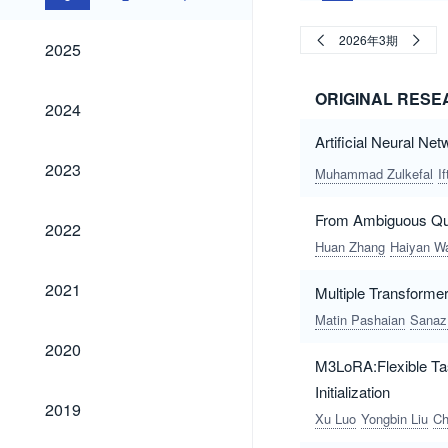
2025
2026年3期
2025
ORIGINAL RES
2024
2024
Artificial Neural Ne
2023
2023
Muhammad Zulkefal
I
From Ambiguous Que
2022
2022
Huan Zhang
Haiyan W
2021
2021
Multiple Transform
Matin Pashaian
Sanaz
2020
2020
M3LoRA:Flexible Tas
Initialization
2019
2019
Xu Luo
Yongbin Liu
Ch