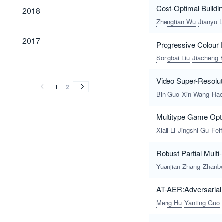
2018
Cost-Optimal Buildi
2018
Zhengtian Wu
Jianyu L
2017
2017
Progressive Colour 
Songbai Liu
Jiacheng 
2016
2016
Video Super-Resolut
1
2
Bin Guo
Xin Wang
Ha
Multitype Game Opt
Xiali Li
Jingshi Gu
Fei
Robust Partial Mult
Yuanjian Zhang
Zhanb
AT-AER:Adversarial
Meng Hu
Yanting Guo