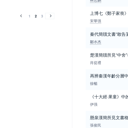
2004
2004
上博七《鄭子家喪
1
2
3
宋華强
秦代簡牘文書“敢告
鄒水杰
楚漢簡牘所見“中舍”
肖從禮
再辨秦漢年齡分層中的
徐暢
《十大經·果童》中的
伊强
懸泉漢簡所見文書
張俊民