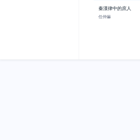
秦漢律中的庶人
任仲爀