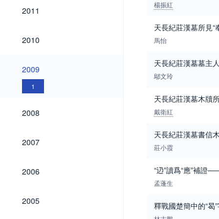
楊振紅
2011
2011
天長紀莊漢墓所見“
2010
2010
馬怡
天長紀莊漢墓墓主
2009
2009
鄔文玲
1
天長紀莊漢墓木牘所
2008
2008
戴衛紅
天長紀莊漢墓書信木
2007
2007
莊小霞
2006
“辸”讀爲“應”補證—
2006
孟蓬生
2005
2005
釋戰國楚簡中的“曷”
林志鵬