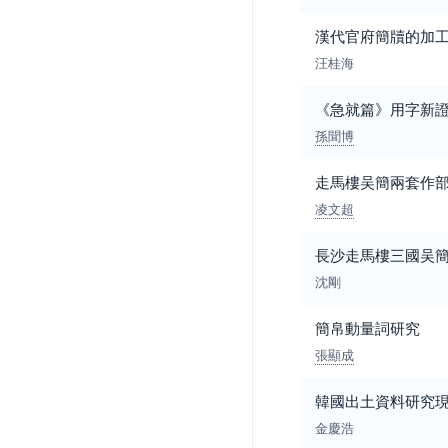
漢代官府簡牘的加
汪桂海
《急就篇》用字新
孫聞博
走馬樓吴簡兩套作
凌文超
長沙走馬樓三國吴
沈剛
簡帛動量詞研究
張顯成
韓國出土資料研究
金慶浩