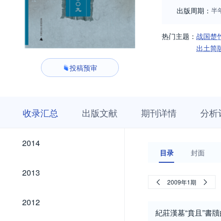
出版周期：
半
热门主题：
战国楚
出土简
投稿预审
收
栏
期
收录汇总
出版文献
期刊详情
分析
录
目
刊
汇
浏
详
总
览
情
2024
2023
2022
2021
2020
2019
2018
2017
2016
2015
2024
2023
2022
2021
2020
2019
2018
2017
2016
2015
2014
2014
目录
封面
2013
2013
2009年1期
2012
2012
紀莊漢墓“賁且”書