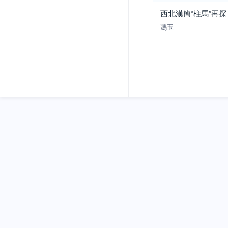
西北漢簡“柱馬”再探
馮玉