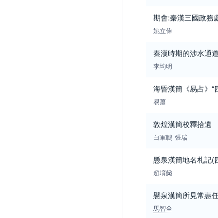
期會:秦漢三國政務
姚立偉
秦漢時期的涉水通道
李均明
海昏漢簡《易占》“
易蕭
敦煌漢簡校釋拾遺
白軍鵬
張瑞
懸泉漢簡地名札記(
趙堉燊
懸泉漢簡所見常惠
馬智全