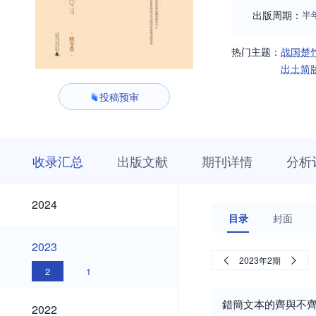
出版周期：
半
热门主题：
战国楚
出土简
投稿预审
收
栏
期
收录汇总
出版文献
期刊详情
分析
录
目
刊
汇
浏
详
总
览
情
2024
2024
目录
封面
2023
2023
2023年2期
2
1
2022
錯簡文本的齊與不
2022