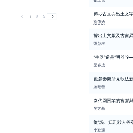
2014
2013
2012
2011
2010
2009
2008
2007
2006
2005
2004
2014
2013
2012
2011
2010
2009
2008
2007
2006
2005
2004
傳抄古文與出土文字
1
2
3
劉偉浠
據出土文獻及古書
暨慧琳
“生器”還是“明器”
梁睿成
嶽麓秦簡所見執法
羅昭善
秦代園圃業的官營
吴方基
從“譊、妘刑殺人等
李勤通