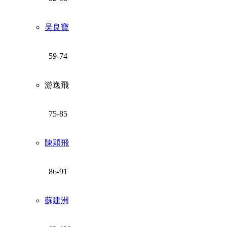
吴良寶
59-74
游逸飛
75-85
陳穎飛
86-91
蘇建洲