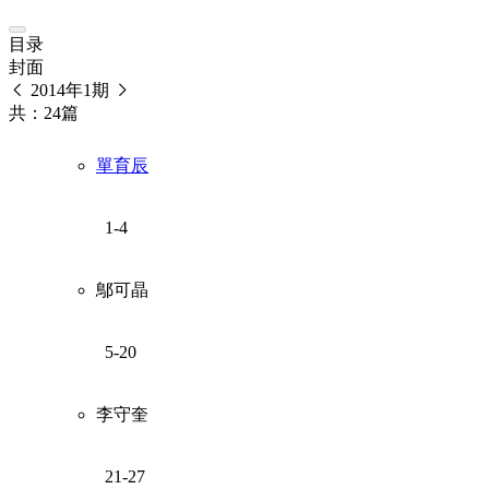
目录
封面
2014年1期
共：24篇
單育辰
1-4
鄥可晶
5-20
李守奎
21-27