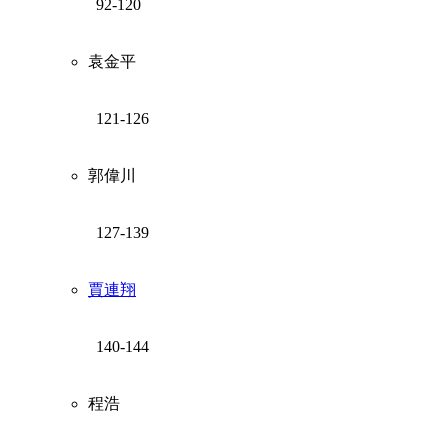
92-120
袁金平
121-126
郭偉川
127-139
賈連翔
140-144
程浩