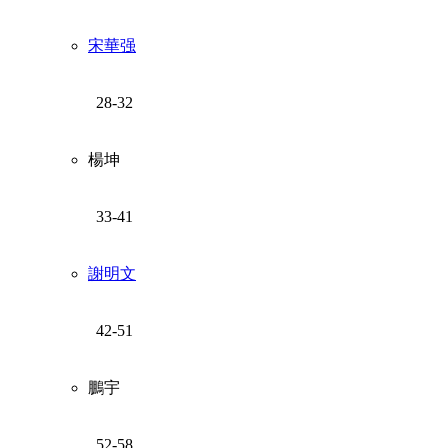
宋華强
28-32
楊坤
33-41
謝明文
42-51
鵬宇
52-58