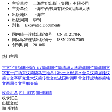
主管单位：
上海世纪出版（集团）有限公司
主办单位：
上海中西书局有限公司,清华大学
出版地区：
上海市
出版周期：
季刊
别名：
Excavated Documents
国内统一连续出版物号：
CN
31-2170/K
国际标准连续出版物号
：
ISSN
2096-7365
创刊时间：
2010年
热门主题：
古文字
青铜器
张家山汉简
战国竹简
清华大学藏战国竹简
战国文
字
五一广场东汉简牍
马王堆帛书
出土文献
肩水金关汉简
居延汉
简
古文字研究
北大汉简
传世文献
战国时期
甲骨文
睡虎地秦简
铭
文
西周金文
里耶秦简
收录汇总
栏目浏览
期刊详情
收录汇总
出版文献
期刊详情