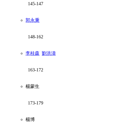
145-147
郭永秉
148-162
李桂森
劉洪濤
163-172
楊蒙生
173-179
楊博