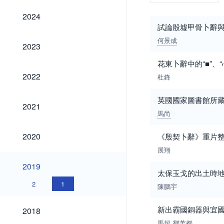
2024
2024
試論殷墟甲骨卜辭與
何景成
2023
2023
花東卜辭中的“■”、“
2022
2022
杜鋒
英國國家圖書館所藏
2021
2021
馬尚
2020
2020
《殷契卜辭》重片
展翔
2019
2019
太保玉戈的出土時
2
1
陳鵬宇
2018
新出霸國銅器與宜
2018
馬超
鄒芙都