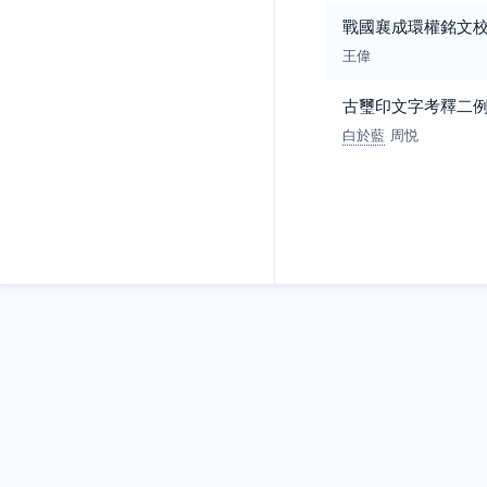
戰國襄成環權銘文
王偉
古璽印文字考釋二
白於藍
周悦