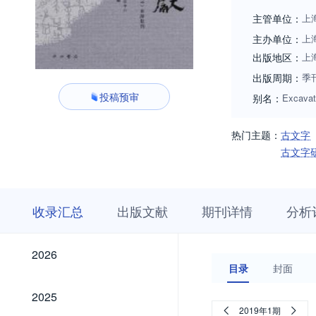
主管单位：
上
主办单位：
上
出版地区：
上
出版周期：
季
投稿预审
别名：
Excava
热门主题：
古文字
古文字
收
栏
期
收录汇总
出版文献
期刊详情
分析
录
目
刊
汇
浏
详
总
览
情
2026
2026
目录
封面
2025
2025
2019年1期