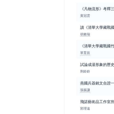
《凡物流形》考釋
黄冠雲
讀《清華大學藏戰國
胡敕瑞
《清華大學藏戰國竹
單育辰
試論成湯形象的歷
荆鈴鈴
燕國兵器銘文合證
張振謙
飛諾藝術品工作室所
郭理遠