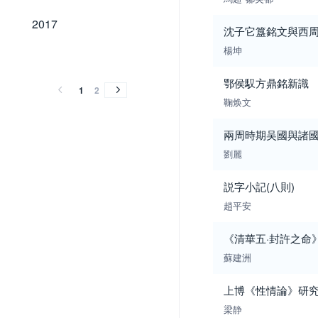
2017
2017
沈子它簋銘文與西
楊坤
2016
2015
2014
2013
2012
2011
2010
2016
2015
2014
2013
2012
2011
2010
鄂侯馭方鼎銘新識
1
2
鞠焕文
兩周時期吴國與諸
劉麗
説字小記(八則)
趙平安
《清華五·封許之命》
蘇建洲
上博《性情論》研
梁静