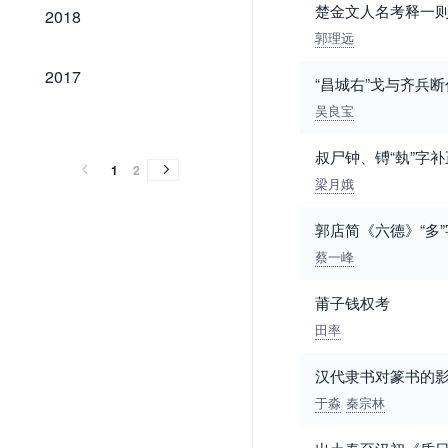
2018
楚金文人名考释一
2018
郭理远
2017
2017
“昌城右”戈与齐兵
吴良宝
2016
2015
2014
2013
2012
2011
2010
2016
2015
2014
2013
2012
2011
2010
叔尸钟、镈“埶”字补
1
2
梁月娥
郭店简《六德》“多
蔡一峰
莆子钱权考
田率
汉代隶书对篆书的
于淼
秦宗林