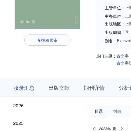
主管单位：
上
主办单位：
上
出版地区：
上
出版周期：
季
投稿预审
别名：
Excava
热门主题：
古文字
古文字
收
栏
期
收录汇总
出版文献
期刊详情
分析
录
目
刊
汇
浏
详
总
览
情
2026
2026
目录
封面
2025
2025
2023年1期