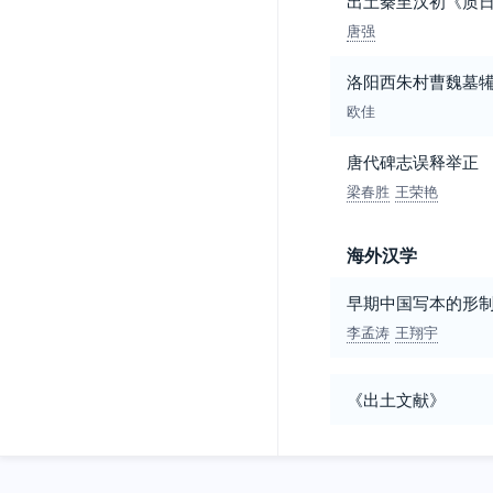
出土秦至汉初《质
唐强
洛阳西朱村曹魏墓犕
欧佳
唐代碑志误释举正
梁春胜
王荣艳
海外汉学
早期中国写本的形
李孟涛
王翔宇
《出土文献》