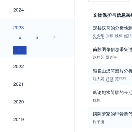
2024
2024
文物保护与信息采
2023
2023
定县汉简的分析检
史少华
张琼
魏栋
赵阳
4
3
2
简牍图像信息采集
1
赵桂芳
贾连翔
2022
2022
银雀山汉简残片分
沈大娲
吕健
范菲菲
2021
2021
略论饱水简牍的长
2020
魏栋
2020
谈陈梦家的甲骨断
2019
2019
许子潇