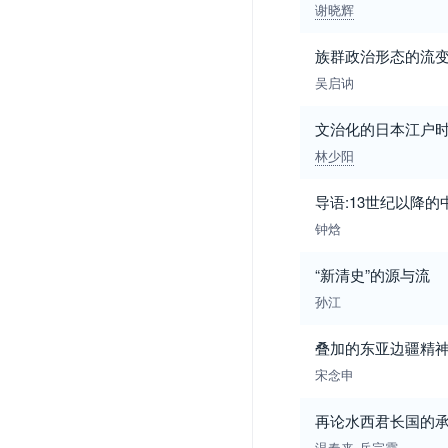
谢晓辉
族群政治形态的流
吴启讷
文治化的日本江户
林少阳
导语:13世纪以降
钟焓
“新清史”的源与流
孙江
叠加的东亚边疆精神
宋念申
再论水西君长国的
温春来
岳宗霞