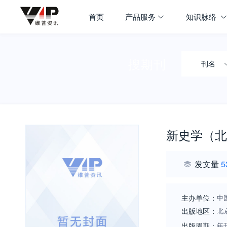
首页
产品服务
知识脉络
搜期刊
刊名
新史学（北
发文量
5
主办单位：
中
出版地区：
北
出版周期：
年