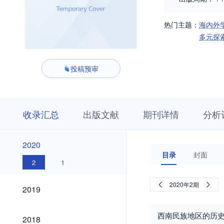
热门主题：
海内外
多元探
投稿预审
收
栏
期
收录汇总
出版文献
期刊详情
分析
录
目
刊
汇
浏
详
总
览
情
2020
2020
目录
封面
2
1
2019
2020年2期
2019
2018
西南民族地区的历
2018