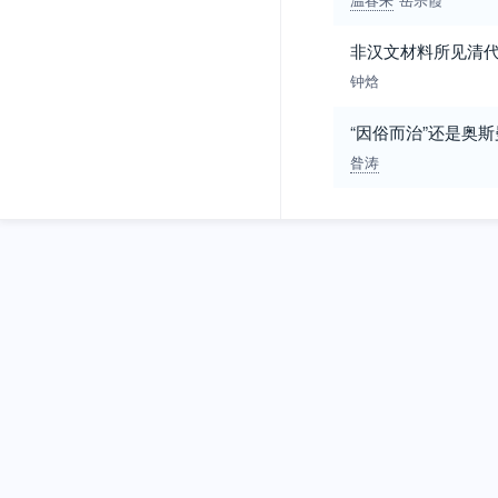
非汉文材料所见清代
钟焓
“因俗而治”还是奥
昝涛