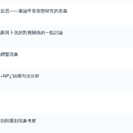
些反思——兼論甲骨形態研究的意義
兆辭與卜兆的對應關係的一點討論
扇鑽鑿現象
+NP
”結構句法分析
2
3
辭刮削重刻現象考察