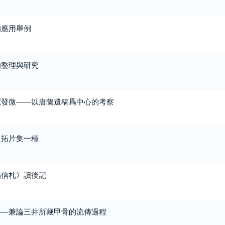
的應用舉例
的整理與研究
究發微——以唐蘭遺稿爲中心的考察
之拓片集一種
稿信札》讀後記
——兼論三井所藏甲骨的流傳過程