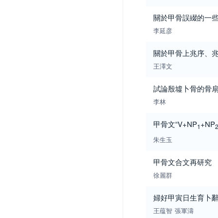
關於甲骨誤綴的一
李延彦
關於甲骨上兆序、
王澤文
試論殷墟卜骨的骨
李林
甲骨文“V+NP
+NP
1
朱生玉
甲骨文合文再研究
徐麗群
婦好甲寅日生育卜
王蕴智
張軍濤