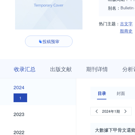
别名：
Bulletin
热门主题：
古文字
殷商史
投稿预审
收
栏
期
收录汇总
出版文献
期刊详情
分析
录
目
刊
汇
浏
详
总
览
情
2024
2024
目录
封面
1
2023
2024年1期
2023
2022
大數據下甲骨文還
2022