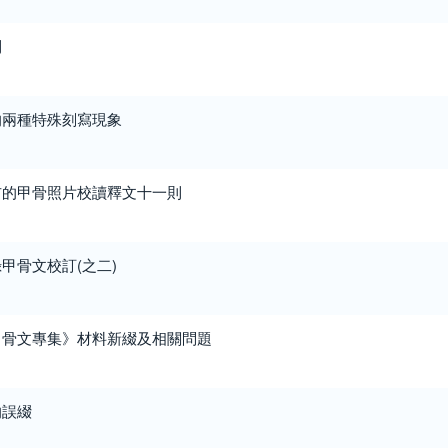
則
的兩種特殊刻寫現象
布的甲骨照片校讀釋文十一則
甲骨文校訂(之二)
甲骨文專集》材料新綴及相關問題
的誤綴