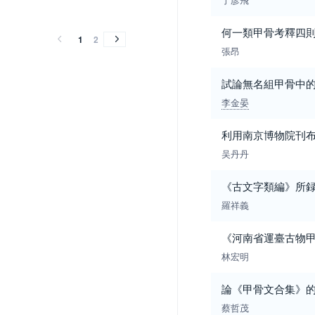
2014
2013
2014
2013
何一類甲骨考釋四
1
2
張昂
試論無名組甲骨中
李金晏
利用南京博物院刊
吴丹丹
《古文字類編》所録
羅祥義
《河南省運臺古物
林宏明
論《甲骨文合集》
蔡哲茂