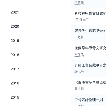
宋鎮豪
2021
2021
科技在甲骨文研究
[美]陳光宇
2020
2020
容庚先生舊藏甲骨
王楚荍
2019
2019
唐蘭早年甲骨文研
2018
2018
尹偉傑
介紹王富晋藏甲骨
2017
2017
許悦浩
2016
《殷虚書契考釋原
2016
蔡振華
2015
2015
甲骨著録整理一則
于彦飛