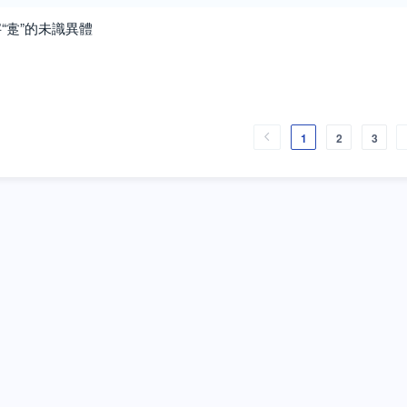
“疐”的未識異體
1
2
3