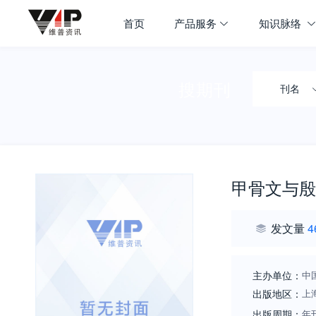
首页
产品服务
知识脉络
搜期刊
刊名
甲骨文与殷
发文量
4
主办单位：
中
出版地区：
上
出版周期：
年