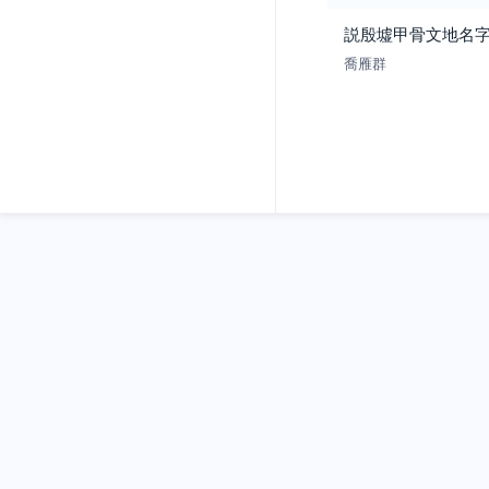
説殷墟甲骨文地名字
喬雁群