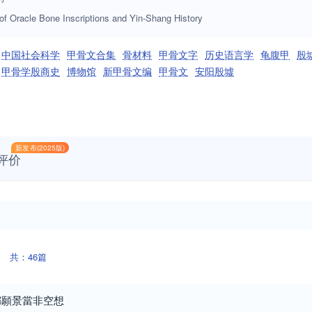
 of Oracle Bone Inscriptions and Yin-Shang History
中国社会科学
甲骨文合集
骨材料
甲骨文字
历史语言学
龟腹甲
殷
甲骨学殷商史
博物馆
新甲骨文编
甲骨文
安阳殷墟
新发布(2025版)
评价
共：46篇
鄉願景當非空想