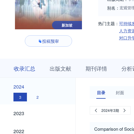
别名：
宏观管
热门主题：
可持续
新加坡
人力资
对口升
投稿预审
收
栏
期
收录汇总
出版文献
期刊详情
分析
录
目
刊
汇
浏
详
总
览
情
2024
2024
目录
封面
3
2
2023
2024年3期
2023
2022
Comparison of Socia
2022