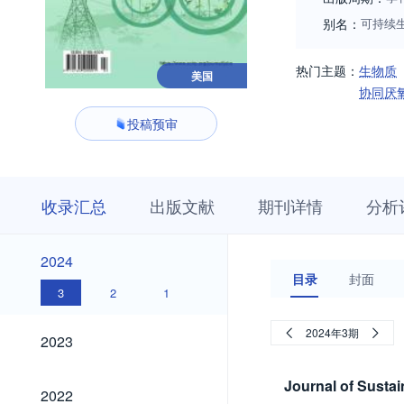
别名：
可持续
热门主题：
生物质
美国
协同厌
投稿预审
收
栏
期
收录汇总
出版文献
期刊详情
分析
录
目
刊
汇
浏
详
总
览
情
2024
2024
目录
封面
3
2
1
2023
2024年3期
2023
Journal of Susta
2022
2022