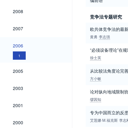
编前语
2008
2008
竞争法专题研究
2007
2007
欧共体竞争法的最
黄勇
李志强
2006
2006
“必须设备理论”在
1
徐士英
2005
2005
从比较法角度论完
方小敏
2003
2003
论对纵向地域限制
缪因知
2001
2001
专为中国而立的反
2000
艾莲娜·M.福克斯
李志
2000