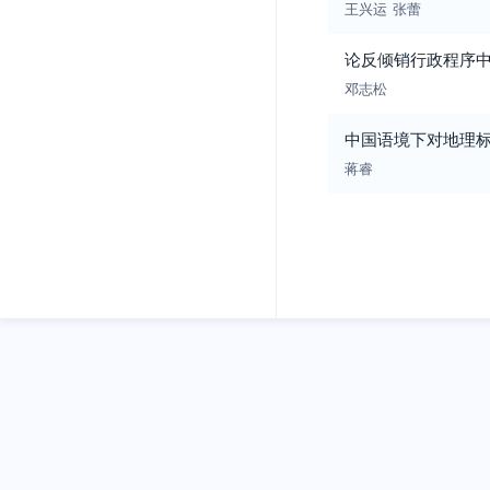
王兴运
张蕾
论反倾销行政程序
邓志松
中国语境下对地理
蒋睿