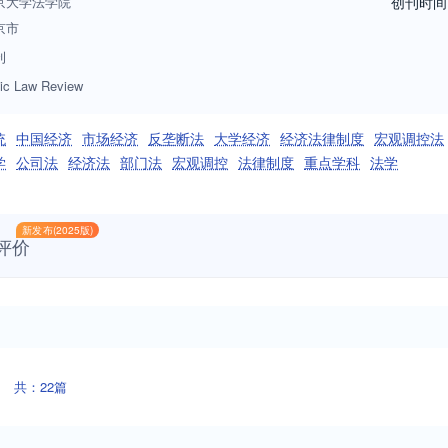
京大学法学院
创刊时间
京市
刊
ic Law Review
统
中国经济
市场经济
反垄断法
大学经济
经济法律制度
宏观调控法
学
公司法
经济法
部门法
宏观调控
法律制度
重点学科
法学
新发布(2025版)
评价
共：22篇