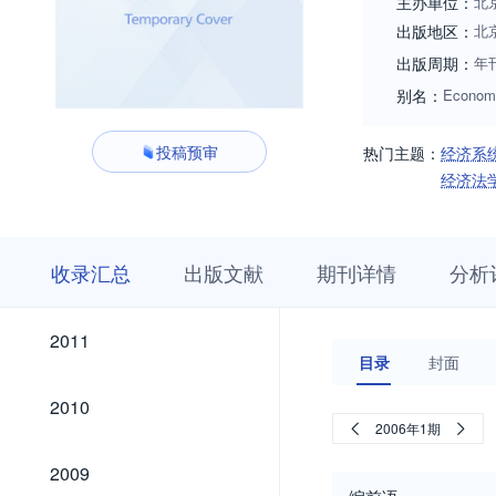
主办单位：
北
出版地区：
北
出版周期：
年
别名：
Econom
投稿预审
热门主题：
经济系
经济法
收
栏
期
收录汇总
出版文献
期刊详情
分析
录
目
刊
汇
浏
详
总
览
情
2024
2023
2019
2018
2017
2016
2015
2014
2013
2012
2024
2023
2019
2018
2017
2016
2015
2014
2013
2012
2011
2011
目录
封面
2010
2010
2006年1期
2009
2009