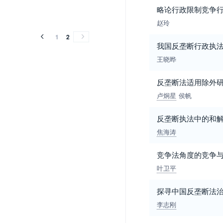
略论行政限制竞争
赵玲
1
2
我国反垄断行政执
王晓晔
反垄断法适用除外
卢炯星
侯帆
反垄断执法中的和
焦海涛
竞争法角度的竞争
叶卫平
探寻中国反垄断法
李志刚