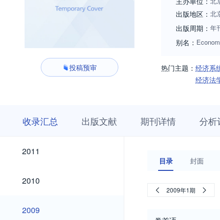
主办单位：
北
出版地区：
北
出版周期：
年
别名：
Econom
投稿预审
热门主题：
经济系
经济法
收
栏
期
收录汇总
出版文献
期刊详情
分析
录
目
刊
汇
浏
详
总
览
情
2024
2023
2019
2018
2017
2016
2015
2014
2013
2012
2024
2023
2019
2018
2017
2016
2015
2014
2013
2012
2011
2011
目录
封面
2010
2010
2009年1期
2009
2009