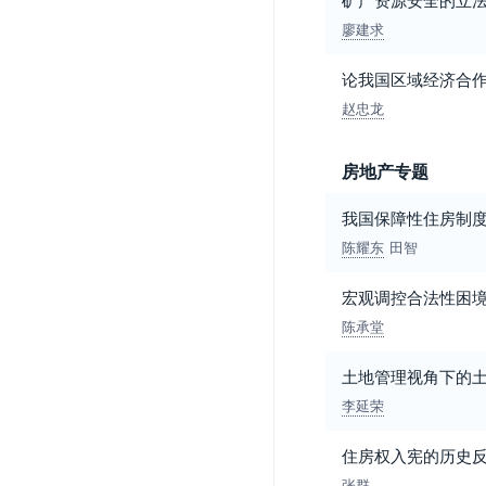
廖建求
论我国区域经济合
赵忠龙
房地产专题
我国保障性住房制
陈耀东
田智
宏观调控合法性困
陈承堂
土地管理视角下的
李延荣
住房权入宪的历史
张群