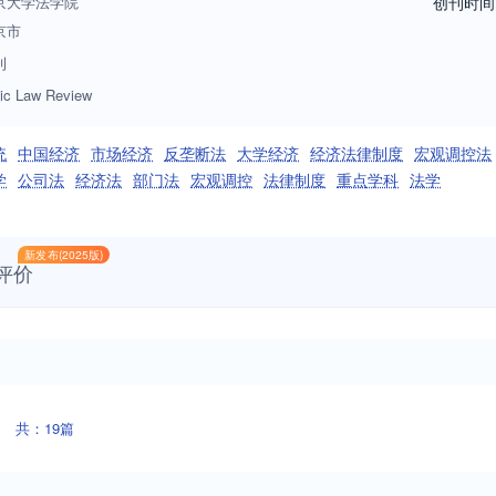
京大学法学院
创刊时间
京市
刊
ic Law Review
统
中国经济
市场经济
反垄断法
大学经济
经济法律制度
宏观调控法
学
公司法
经济法
部门法
宏观调控
法律制度
重点学科
法学
新发布(2025版)
评价
共：19篇