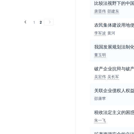
比较法视野下的中
唐晋伟
邵建东
1
2
农民集体建设用地使
李军波
黄河
我国发展规划法制
董玉明
破产企业抗辩与破
吴宏伟
吴长军
关联企业债权人权益
邵康苹
税收法定主义的困
朱一飞
矿产资源安全的立