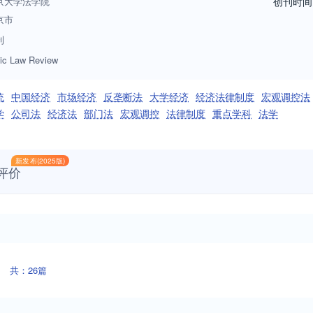
京大学法学院
创刊时间
京市
刊
ic Law Review
统
中国经济
市场经济
反垄断法
大学经济
经济法律制度
宏观调控法
学
公司法
经济法
部门法
宏观调控
法律制度
重点学科
法学
新发布(2025版)
评价
共：26篇