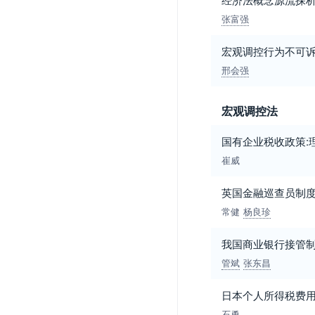
张富强
宏观调控行为不可
邢会强
宏观调控法
国有企业税收政策:
崔威
英国金融巡查员制度
常健
杨良珍
我国商业银行接管
管斌
张东昌
日本个人所得税费
石勇