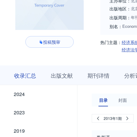
主办单位：
北
出版地区：
北
出版周期：
年
别名：
Econom
投稿预审
热门主题：
经济系
经济法
收
栏
期
收录汇总
出版文献
期刊详情
分析
录
目
刊
汇
浏
详
总
览
情
2024
2024
目录
封面
2023
2023
2013年1期
2019
2019