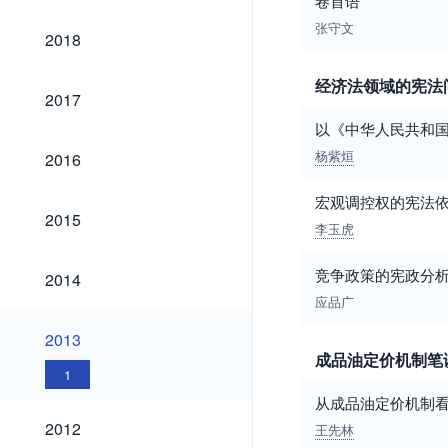
卷首语
张守文
2018
2018
经济法领域的宪法
2017
2017
以《中华人民共和
2016
杨紫烜
2016
宏观调控权的宪法
2015
2015
李玉虎
2014
竞争政策的宪政分
2014
应品广
2013
2013
成品油定价机制笔
1
从成品油定价机制
2012
2012
王先林