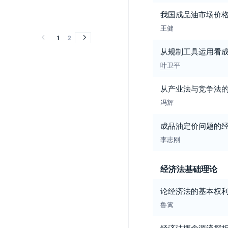
2011
2010
2009
2008
2007
2006
2005
2003
2001
2000
我国成品油市场价
2011
2010
2009
2008
2007
2006
2005
2003
2001
2000
王健
1
2
从规制工具运用看
叶卫平
从产业法与竞争法
冯辉
成品油定价问题的
李志刚
经济法基础理论
论经济法的基本权利
鲁篱
经济法概念源流探