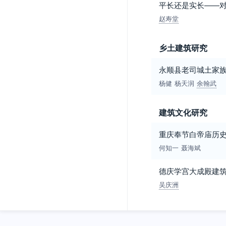
平长还是实长——对
赵寿堂
乡土建筑研究
永顺县老司城土家
杨健
杨天润
余翰武
建筑文化研究
重庆奉节白帝庙历
何知一
聂海斌
德庆学宫大成殿建
吴庆洲