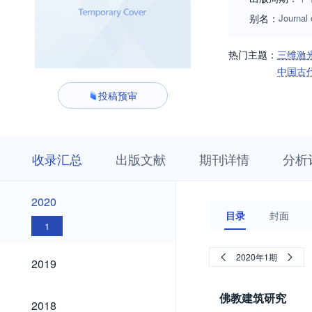
别名：
Journal 
热门主题：
三维激
中国古
投稿预审
收
栏
期
收录汇总
出版文献
期刊详情
分析
录
目
刊
汇
浏
详
总
览
情
2020
2020
目录
封面
1
2019
2020年1期
2019
佛教建筑研究
2018
2018