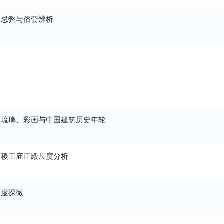
园忌弊与俗套辨析
、琉璃、彩画与中国建筑历史年轮
荣稷王庙正殿尺度分析
制度探微