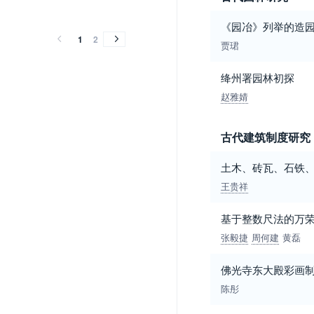
2010
2009
2008
2010
2009
2008
《园冶》列举的造
1
2
贾珺
绛州署园林初探
赵雅婧
古代建筑制度研究
土木、砖瓦、石铁
王贵祥
基于整数尺法的万
张毅捷
周何建
黄磊
佛光寺东大殿彩画
陈彤