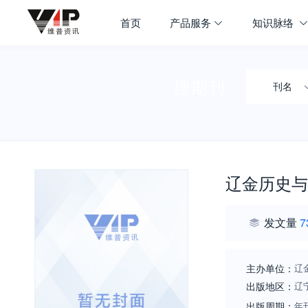
首页
产品服务
知识脉络
搜期刊
刊名
辽金历史与
发文量
7
主办单位：
辽
出版地区：
辽
出版周期：
年