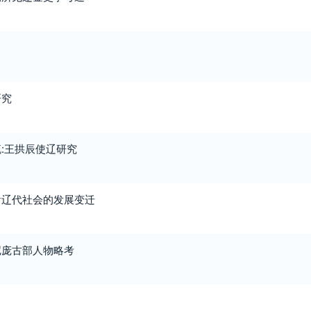
研究
:王拱辰使辽研究
看辽代社会的发展变迁
尼庞古部人物略考