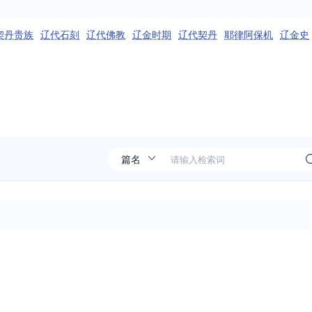
契丹贵族
辽代石刻
辽代佛教
辽金时期
辽代契丹
耶律阿保机
辽金史