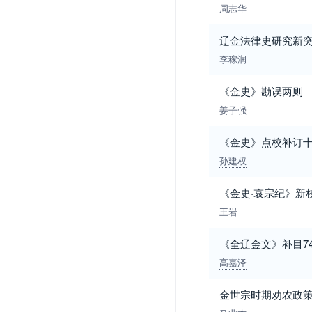
周志华
辽金法律史研究新突
李稼润
《金史》勘误两则
姜子强
《金史》点校补订
孙建权
《金史·哀宗纪》新
王岩
《全辽金文》补目7
高嘉泽
金世宗时期劝农政