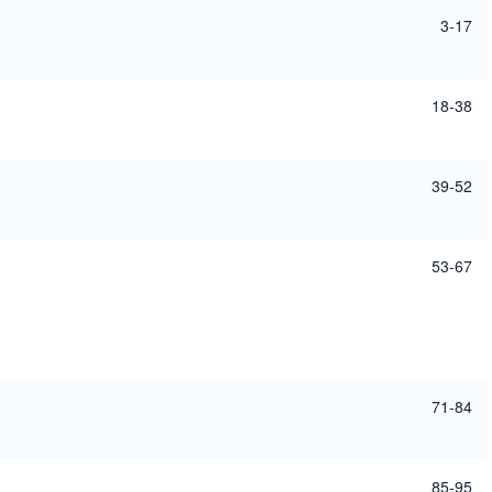
3-17
18-38
39-52
53-67
71-84
85-95