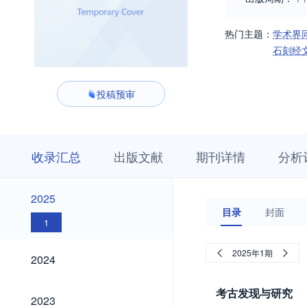
热门主题：
学术界
石刻经
投稿预审
收
栏
期
收录汇总
出版文献
期刊详情
分析
录
目
刊
汇
浏
详
总
览
情
2025
2025
目录
封面
1
2024
2025年1期
2024
考古发现与研究
2023
2023