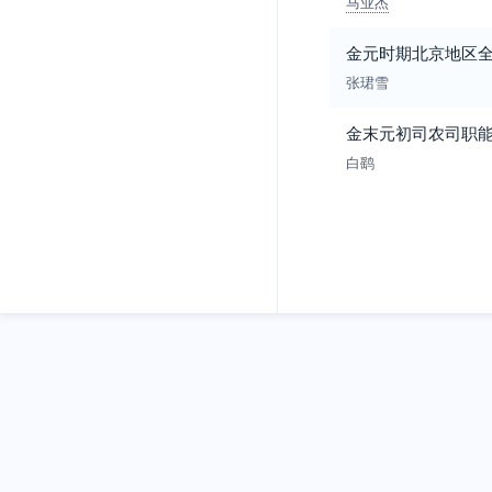
马业杰
金元时期北京地区
张珺雪
金末元初司农司职
白鹞