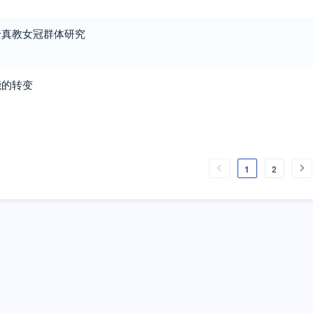
全真教女冠群体研究
能的转变
1
2