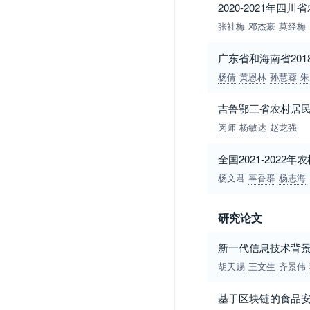
2020-2021年
张社梅
邓杰豪
莫经梅
广东省和海南省20
杨倩
黄恩林
孙慧蓉
朱
吉鲁鄂三省农村居
闵师
杨敏达
赵龙强
全国2021-202
杨文君
辜香群
杨志海
研究论文
新一代信息技术背
胡天赐
王文生
齐景伟
基于区块链的食品