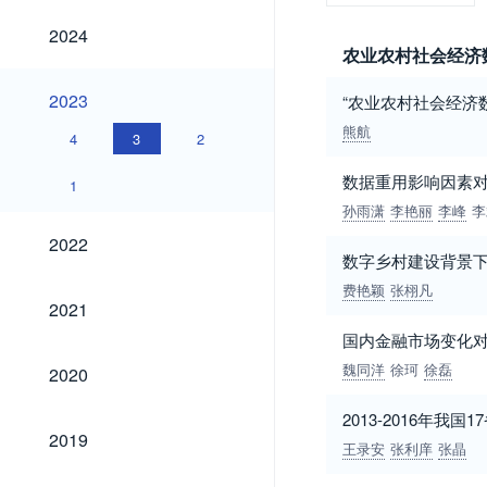
2024
2024
农业农村社会经济
2023
2023
“农业农村社会经济
熊航
4
3
2
数据重用影响因素
1
孙雨潇
李艳丽
李峰
李
2022
2022
数字乡村建设背景
费艳颖
张栩凡
2021
2021
国内金融市场变化对农
2020
魏同洋
徐珂
徐磊
2020
2013-2016年
2019
2019
王录安
张利庠
张晶