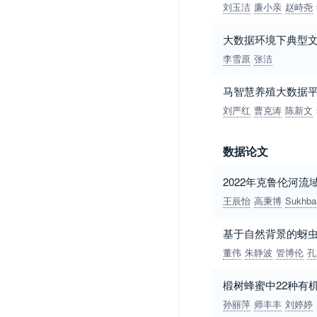
刘玉洁
廉小亲
赵峙尧
大数据环境下典型
李雪原
张洁
马智慧养殖大数据
刘严红
曹克涛
陈新文
数据论文
2022年克鲁伦河
王辰怡
高秉博
Sukhbaa
基于自然背景的蚜
董伟
朱静波
管博伦
孔
椴树蜂蜜中22种有
孙丽萍
师丰丰
刘婷婷