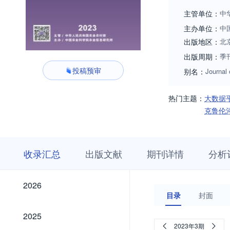
主管单位：
中
主办单位：
中
出版地区：
北
出版周期：
季
投稿预审
别名：
Journal 
热门主题：
大数据
克鲁伦
收
栏
期
收录汇总
出版文献
期刊详情
分析
录
目
刊
汇
浏
详
总
览
情
2026
2026
目录
封面
2025
2025
2023年3期