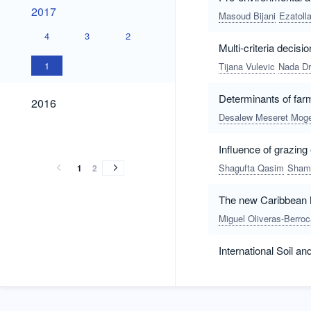
2017
2017
Masoud Bijani
Ezatoll
4
3
2
Multi-criteria deci
1
Tijana Vulevic
Nada Dr
2016
Determinants of farm
2016
Desalew Meseret Mog
2015
2014
2013
2015
2014
2013
Influence of grazing
Shagufta Qasim
Sham
1
2
The new Caribbean N
Miguel Oliveras-Berroc
International Soil 