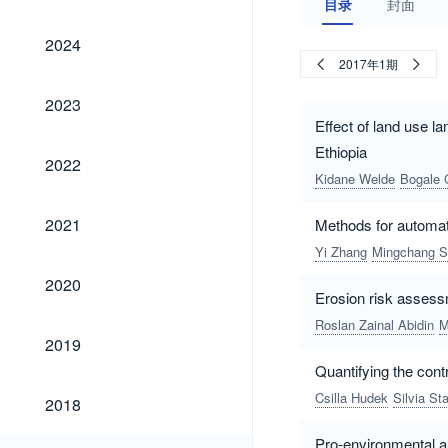
目录
封面
2024
2024
2017年1期
2023
2023
Effect of land use 
Ethiopia
2022
2022
Kidane Welde
Bogale 
2021
2021
Methods for automatic
Yi Zhang
Mingchang S
2020
2020
Erosion risk assess
Roslan Zainal Abidin
M
2019
2019
Quantifying the contr
2018
Csilla Hudek
Silvia St
2018
Pro-environmental an