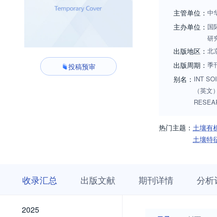
12月被摘要和引文数据
主管单位：
中
保持学会（World 
主办单位：
国
学术期刊。办刊宗
研
测、效果评价、政
出版地区：
北
出版周期：
季
投稿预审
别名：
INT SO
（英文）;
RESEA
热门主题：
土壤有
土壤特
收
栏
期
收录汇总
出版文献
期刊详情
分析
录
目
刊
汇
浏
详
总
览
情
2025
2025