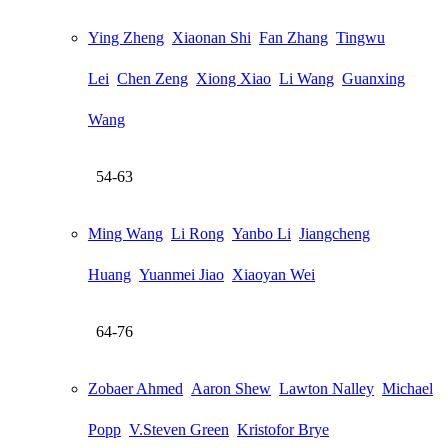
Ying Zheng
Xiaonan Shi
Fan Zhang
Tingwu
Lei
Chen Zeng
Xiong Xiao
Li Wang
Guanxing
Wang
54-63
Ming Wang
Li Rong
Yanbo Li
Jiangcheng
Huang
Yuanmei Jiao
Xiaoyan Wei
64-76
Zobaer Ahmed
Aaron Shew
Lawton Nalley
Michael
Popp
V.Steven Green
Kristofor Brye