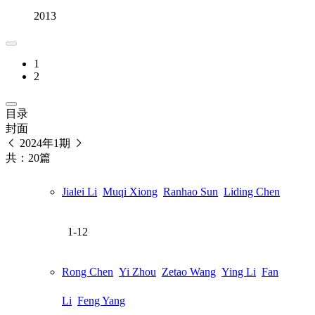
2013
1
2
目录
封面
2024年1期
共：20篇
Jialei Li
Muqi Xiong
Ranhao Sun
Liding Chen
1-12
Rong Chen
Yi Zhou
Zetao Wang
Ying Li
Fan
Li
Feng Yang