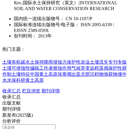
Res.;国际水土保持研究（英文）;INTERNATIONAL
SOIL AND WATER CONSERVATION RESEARCH
国内统一连续出版物号：
CN
10-1107/P
国际标准连续出版物号
/电子版
：
ISSN
2095-6339
/
EISSN
2589-059X
创刊时间：
2013年
热门主题：
土壤有机碳
水土保持
降雨侵蚀力
保护性农业
土壤流失
专刊专版
土壤可侵蚀性
编辑工作者
熔蚀作用
气候异变
远程遥感
保护性耕
作制
土壤特征
中国黄土高原
埃塞俄比亚北部
沉积物
渔获物
壤中
水
水保科研
黄土高原
收录汇总
栏目浏览
期刊详情
收录汇总
出版文献
期刊详情
新发布(2025版)
分析评价