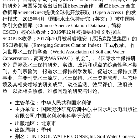
持研究》与国际知名出版集团Elsevier合作，通过Elsevier 全文
数据库ScienceDirect提供全球化开放获取（Open Access）的发
行模式。2015年4月《国际水土保持研究（英文）》被中国科
学引文数据库（Chinese Science Citation Database，简称
CSCD）核心库收录；2016年12月被摘要和引文数据库
SCOPUS收录；2017年10月被科睿唯安（原汤森路透集团）的
ESCI数据库（Emerging Sources Citation Index）正式收录。 作
为世界水土保持学会（World Association of Soil and Water
Conservation，简写为WASWAC）的会刊，《国际水土保持研
究》是涉及水土保持研究、实践、政策和观点的综合性学术期
刊。办刊宗旨为：报道水土保持科学发展、促进水土保持实践
事业。主要刊登水土流失、水土保持、水土资源管理、生态环
境及其相关领域的研究成果、动态监测、效果评价、政府决
策，以及相关热点、难点问题的研究与讨论。
主管单位：
中华人民共和国水利部
主办单位：
国际泥沙研究培训中心,中国水利水电出版社
有限公司,中国水利水电科学研究院
出版地区：
北京市
出版周期：
季刊
别名：
INT SOIL WATER CONSE;Int. Soil Water Conserv.