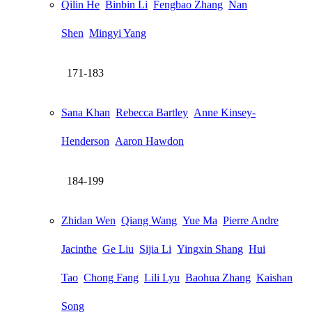
Qilin He
Binbin Li
Fengbao Zhang
Nan
Shen
Mingyi Yang
171-183
Sana Khan
Rebecca Bartley
Anne Kinsey-
Henderson
Aaron Hawdon
184-199
Zhidan Wen
Qiang Wang
Yue Ma
Pierre Andre
Jacinthe
Ge Liu
Sijia Li
Yingxin Shang
Hui
Tao
Chong Fang
Lili Lyu
Baohua Zhang
Kaishan
Song