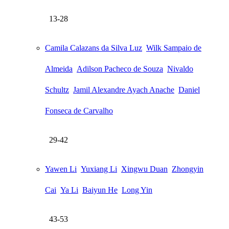
13-28
Camila Calazans da Silva Luz
Wilk Sampaio de
Almeida
Adilson Pacheco de Souza
Nivaldo
Schultz
Jamil Alexandre Ayach Anache
Daniel
Fonseca de Carvalho
29-42
Yawen Li
Yuxiang Li
Xingwu Duan
Zhongyin
Cai
Ya Li
Baiyun He
Long Yin
43-53