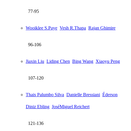
77-95
Wooiklee S.Paye
Vesh R.Thapa
Rajan Ghimire
96-106
Jiaxin Liu
Liding Chen
Bing Wang
Xiaoyu Peng
107-120
Thais Palumbo Silva
Danielle Bressiani
Éderson
Diniz Ebling
JoséMiguel Reichert
121-136