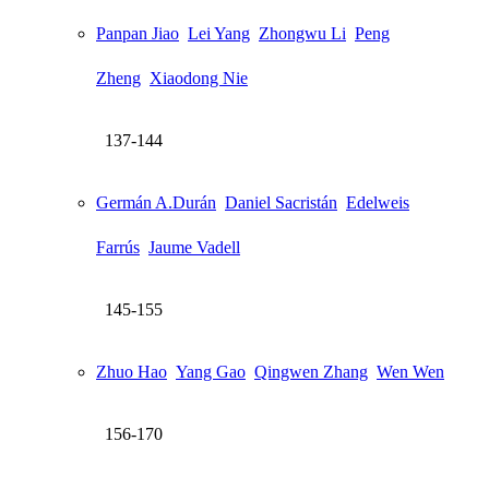
Panpan Jiao
Lei Yang
Zhongwu Li
Peng
Zheng
Xiaodong Nie
137-144
Germán A.Durán
Daniel Sacristán
Edelweis
Farrús
Jaume Vadell
145-155
Zhuo Hao
Yang Gao
Qingwen Zhang
Wen Wen
156-170