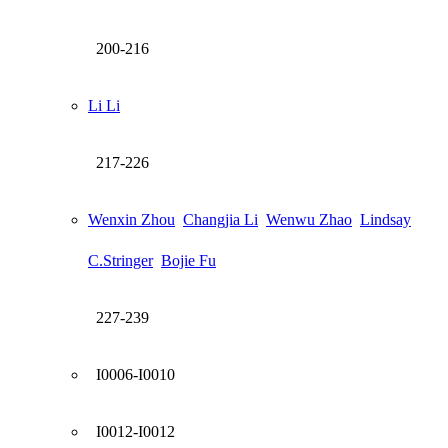
200-216
Li Li
217-226
Wenxin Zhou
Changjia Li
Wenwu Zhao
Lindsay
C.Stringer
Bojie Fu
227-239
I0006-I0010
I0012-I0012