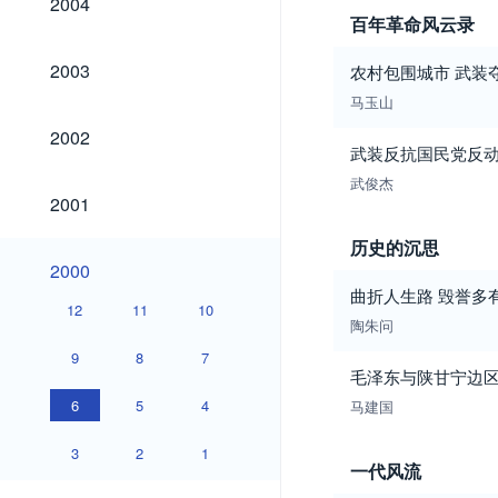
2004
百年革命风云录
2003
2003
农村包围城市 武装
马玉山
2002
2002
武装反抗国民党反动
武俊杰
2001
2001
历史的沉思
2000
2000
曲折人生路 毁誉多
12
11
10
陶朱问
9
8
7
毛泽东与陕甘宁边
6
5
4
马建国
3
2
1
一代风流