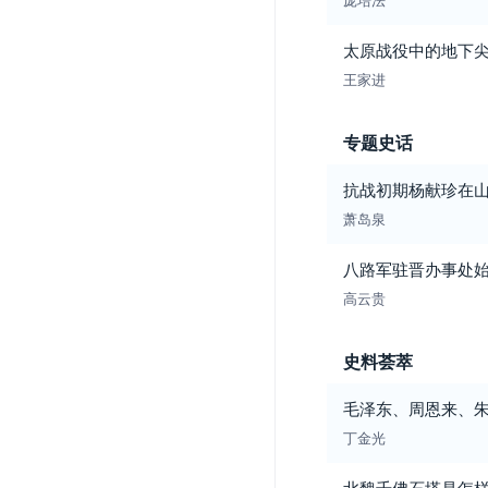
太原战役中的地下
王家进
专题史话
抗战初期杨献珍在
萧岛泉
八路军驻晋办事处始
高云贵
史料荟萃
毛泽东、周恩来、
丁金光
北魏千佛石塔是怎样