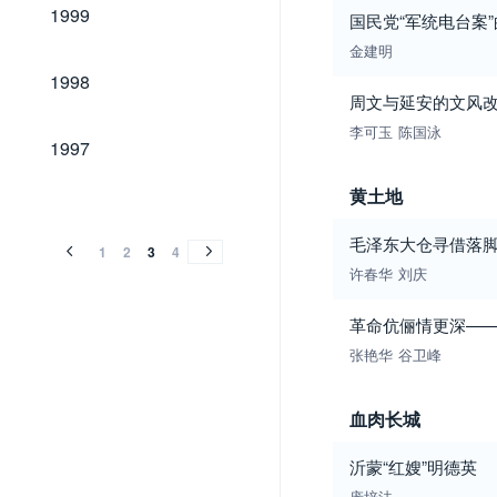
1999
1999
国民党“军统电台案”
金建明
1998
1998
周文与延安的文风
李可玉
陈国泳
1997
1997
1996
1995
1994
黄土地
1996
1995
1994
毛泽东大仓寻借落
1
2
3
4
许春华
刘庆
革命伉俪情更深—
张艳华
谷卫峰
血肉长城
沂蒙“红嫂”明德英
庞培法