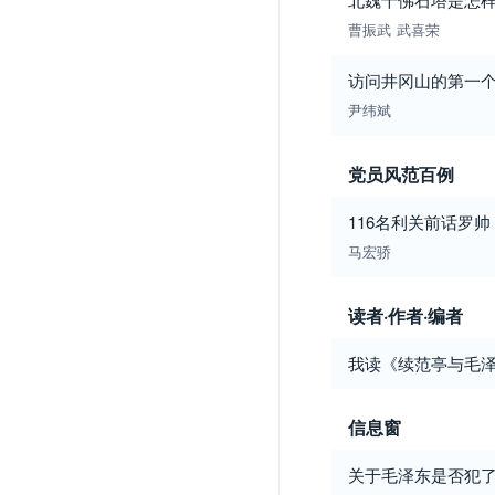
曹振武
武喜荣
访问井冈山的第一
尹纬斌
党员风范百例
116名利关前话罗帅
马宏骄
读者·作者·编者
我读《续范亭与毛
信息窗
关于毛泽东是否犯了