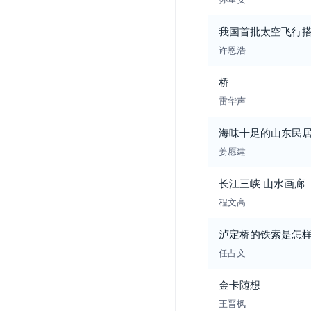
我国首批太空飞行
许恩浩
桥
雷华声
海味十足的山东民
姜愿建
长江三峡 山水画廊
程文高
泸定桥的铁索是怎
任占文
金卡随想
王晋枫