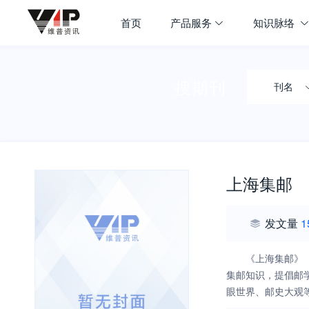
首页
产品服务
知识脉络
搜期刊
刊名
上海集邮
发文量
1
《上海集邮》
集邮知识，提倡邮
眼世界、邮史大观