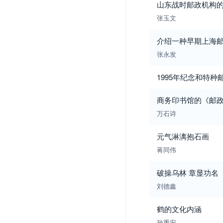
山东战时邮政机构
张玉文
介绍一种早期上海
张永发
1995年纪念和特种
商务印书馆的《邮
万石诗
元气淋漓抱石画
蒋同伟
破操乌林 章显功名
刘德鑫
鹤的文化内涵
孙重安