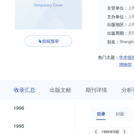
主管单位：
上
主办单位：
上
出版地区：
上
出版周期：
月
投稿预审
别名：
Shanghai
热门主题：
学术报
博物馆
收
栏
期
收录汇总
出版文献
期刊详情
分析
录
目
刊
汇
浏
详
总
览
情
2026
2025
2024
2023
2022
2021
2020
2019
2018
2017
2016
2015
2014
2013
2012
2011
2010
2009
2008
2007
2006
2005
2004
2003
2002
2001
2000
1999
1998
1997
2026
2025
2024
2023
2022
2021
2020
2019
2018
2017
2016
2015
2014
2013
2012
2011
2010
2009
2008
2007
2006
2005
2004
2003
2002
2001
2000
1999
1998
1997
1996
1996
目录
封面
1995
1995
1994年6期