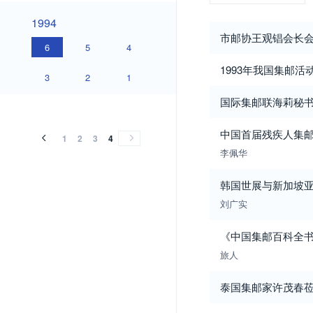
1994
1994
市邮协王观锠会长
6
5
4
1993年我国集邮
3
2
1
国际集邮联海莉秘
中国首届残疾人集
1
2
3
4
李佩华
韩国世展与新加坡
刘广实
《中国集邮百科全
旅人
泰国集邮家许茂春