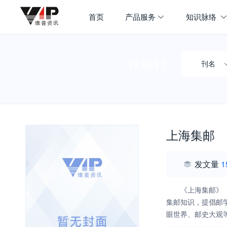
首页
产品服务
知识脉络
搜期刊
刊名
上海集邮
发文量
1
《上海集邮》
集邮知识，提倡邮
眼世界、邮史大观