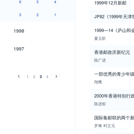
6
5
4
1999年12月新邮
3
2
1
JP82《1999年
1998
1999—14《庐山
1998
夏玉阶
1997
1997
香港邮政庆新纪元
陈广进
1996
1995
1994
1996
1995
1994
一部优秀的青少年
1
2
3
4
翔鹰
2000年香港特别行
陈进权
国际集邮联的两个
罗琳
时正元