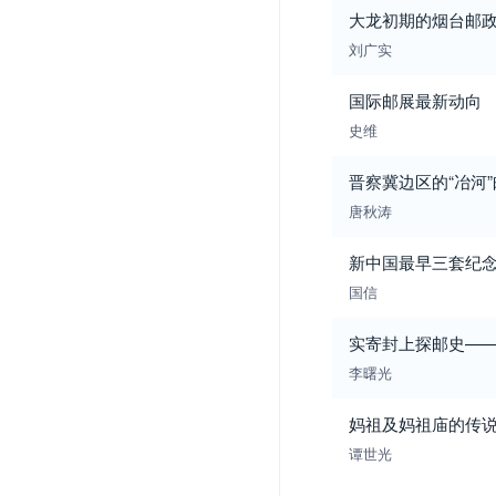
大龙初期的烟台邮政
刘广实
国际邮展最新动向
史维
晋察冀边区的“冶河
唐秋涛
新中国最早三套纪
国信
实寄封上探邮史——
李曙光
妈祖及妈祖庙的传
谭世光