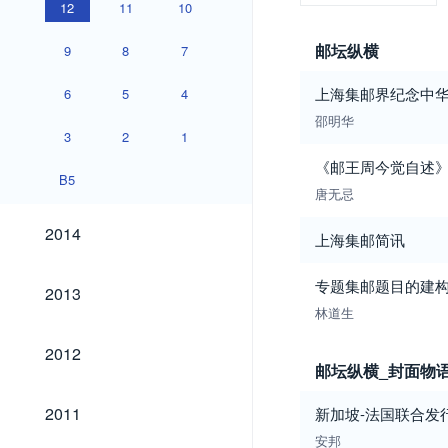
12
11
10
邮坛纵横
9
8
7
上海集邮界纪念中华
6
5
4
邵明华
3
2
1
《邮王周今觉自述
B5
唐无忌
2014
2014
上海集邮简讯
2013
专题集邮题目的建构
2013
林道生
2012
2012
邮坛纵横_封面物
2011
2011
新加坡-法国联合发
安邦