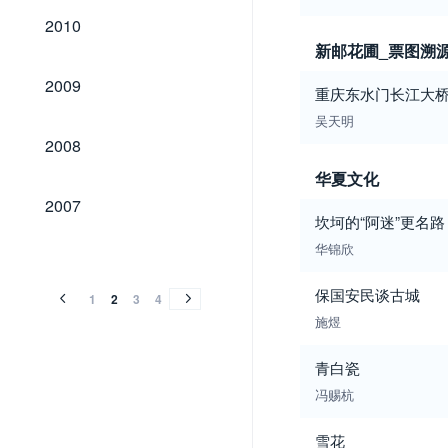
2010
2010
新邮花圃_票图溯
2009
2009
重庆东水门长江大桥——
吴天明
2008
2008
华夏文化
2007
2007
坎坷的“阿迷”更名路
2006
2005
2004
2003
2002
2001
2000
1999
1998
1997
1996
1995
1994
华锦欣
2006
2005
2004
2003
2002
2001
2000
1999
1998
1997
1996
1995
1994
保国安民谈古城
1
2
3
4
施煜
青白瓷
冯赐杭
雪花