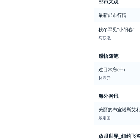
邮市大观
最新邮市行情
秋冬罕见“小阳春”
马联泓
感悟随笔
过目常忘(十)
林霏开
海外网讯
美丽的布宜诺斯艾
戴定国
放眼世界_纽约飞