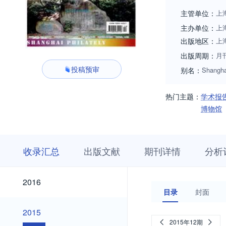
主管单位：
上
主办单位：
上
出版地区：
上
出版周期：
月
投稿预审
别名：
Shanghai
热门主题：
学术报
博物馆
收
栏
期
收录汇总
出版文献
期刊详情
分析
录
目
刊
汇
浏
详
总
览
情
2026
2025
2024
2023
2022
2021
2020
2019
2018
2017
2026
2025
2024
2023
2022
2021
2020
2019
2018
2017
2016
2016
目录
封面
2015
2015
2015年12期