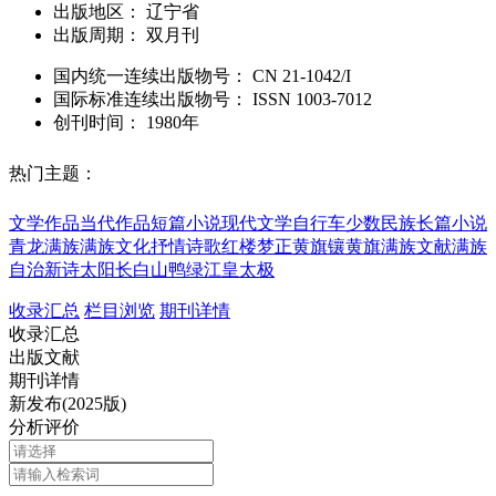
出版地区：
辽宁省
出版周期：
双月刊
国内统一连续出版物号：
CN
21-1042/I
国际标准连续出版物号
：
ISSN
1003-7012
创刊时间：
1980年
热门主题：
文学作品
当代作品
短篇小说
现代文学
自行车
少数民族
长篇小说
青龙满族
满族文化
抒情诗歌
红楼梦
正黄旗
镶黄旗
满族文献
满族
自治
新诗
太阳
长白山
鸭绿江
皇太极
收录汇总
栏目浏览
期刊详情
收录汇总
出版文献
期刊详情
新发布(2025版)
分析评价