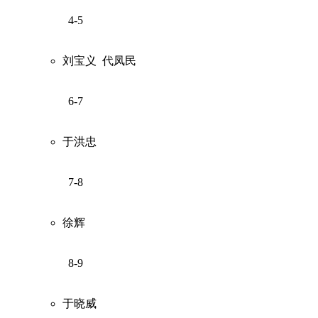
4-5
刘宝义
代凤民
6-7
于洪忠
7-8
徐辉
8-9
于晓威