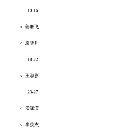
10-16
姜鹏飞
袁晓川
18-22
王淑影
23-27
侯潇潇
李羡杰