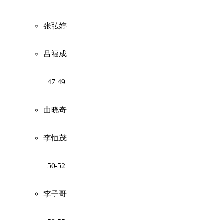
张弘婷
吕福成
47-49
曲晓奇
李恒茂
50-52
李子哥