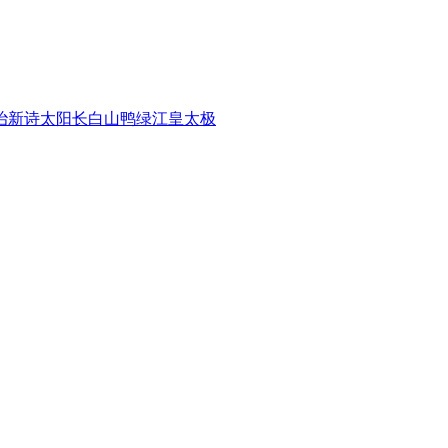
治
新诗
太阳
长白山
鸭绿江
皇太极