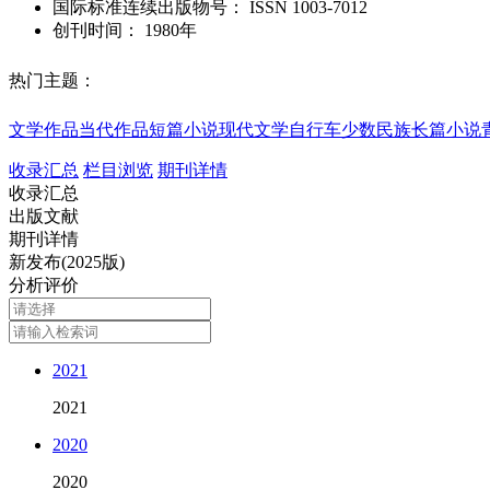
国际标准连续出版物号
：
ISSN
1003-7012
创刊时间：
1980年
热门主题：
文学作品
当代作品
短篇小说
现代文学
自行车
少数民族
长篇小说
收录汇总
栏目浏览
期刊详情
收录汇总
出版文献
期刊详情
新发布(2025版)
分析评价
2021
2021
2020
2020