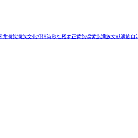
青龙满族
满族文化
抒情诗歌
红楼梦
正黄旗
镶黄旗
满族文献
满族自