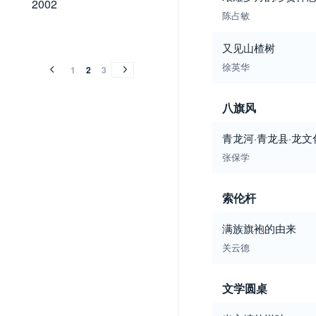
2002
陈占敏
2001
2000
2001
2000
又见山楂树
徐英华
1
2
3
八旗风
青龙河·青龙县·龙文
张保学
索伦杆
满族旗袍的由来
关云德
文学圆桌