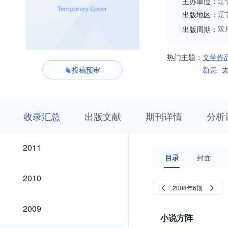
主办单位：
辽
出版地区：
辽
出版周期：
双
热门主题：
文学作
新诗
投稿预审
收
栏
期
收录汇总
出版文献
期刊详情
分析
录
目
刊
汇
浏
详
总
览
情
2021
2020
2019
2018
2017
2016
2015
2014
2013
2012
2021
2020
2019
2018
2017
2016
2015
2014
2013
2012
2011
2011
目录
封面
2010
2010
2008年6期
2009
2009
小说方阵