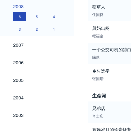
2008
2008
稻草人
任国良
6
5
4
舅妈出阁
3
2
1
程福奎
2007
2007
一个公交司机的独
陈然
2006
2006
乡村选举
2005
张国增
2005
2004
生命河
2004
兄弟店
2003
2003
肖士庆
艰难岁月的珍贵怀
2002