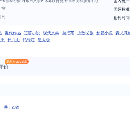
宁省作家协会,丹东市文学艺术界联合会,丹东市党群服务中心
国内统一
宁省
国际标准
月刊
创刊时间
品
当代作品
短篇小说
现代文学
自行车
少数民族
长篇小说
青龙满
太阳
长白山
鸭绿江
皇太极
新发布(2025版)
评价
共：23篇