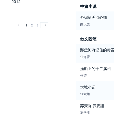
2012
中篇小说
2011
2010
2009
2008
2007
2006
2005
2004
2003
2002
2001
2000
2011
2010
2009
2008
2007
2006
2005
2004
2003
2002
2001
2000
舒穆禄氏点心铺
白天光
1
2
3
散文随笔
那些河流记住的黄
任海青
渔船上的十二属相
张涛
大城小记
张素娥
荞麦香,荞麦甜
刘学刚