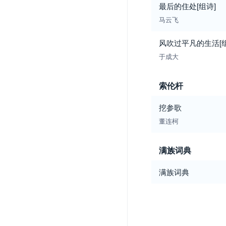
最后的住处[组诗]
马云飞
风吹过平凡的生活[组
于成大
索伦杆
挖参歌
董连柯
满族词典
满族词典