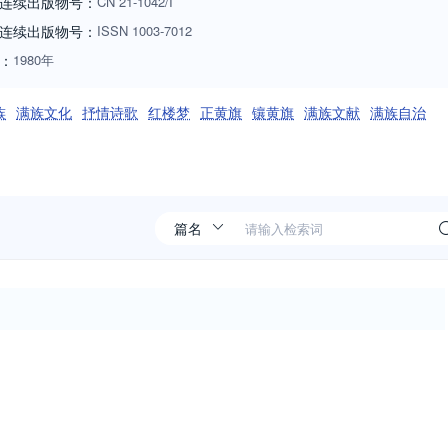
连续出版物号：
CN
21-1042/I
连续出版物号
：
ISSN
1003-7012
：
1980年
族
满族文化
抒情诗歌
红楼梦
正黄旗
镶黄旗
满族文献
满族自治