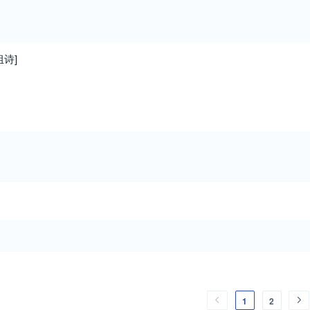
诗]
1
2