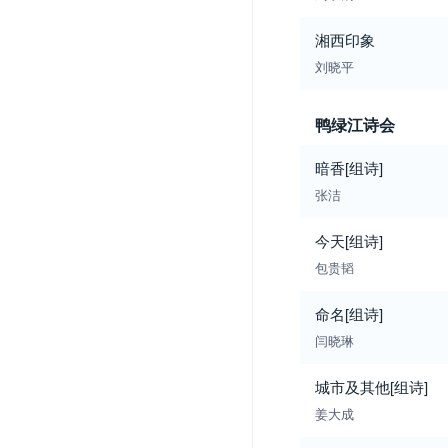
湘西印象
刘晓平
鸭绿江诗会
暗香[组诗]
张洁
今天[组诗]
包贵韬
命名[组诗]
闫晓琳
城市及其他[组诗]
姜大成