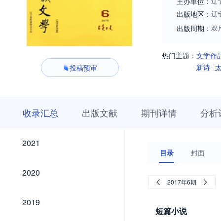
主办单位：
辽
出版地区：
辽
出版周期：
双
热门主题：
文学作
新诗
投稿预审
收
栏
期
收录汇总
出版文献
期刊详情
分析
录
目
刊
汇
浏
详
总
览
情
2021
2021
目录
封面
2020
2020
2017年6期
2019
2019
短篇小说