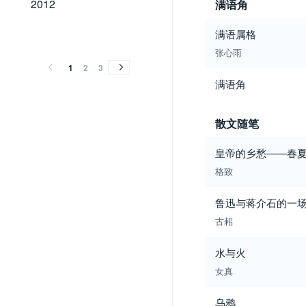
2012
满语角
2011
2010
2009
2008
2007
2006
2005
2004
2003
2002
2001
2000
满语属格
2011
2010
2009
2008
2007
2006
2005
2004
2003
2002
2001
2000
张心雨
1
2
3
满语角
散文随笔
皇帝的乡愁——春
格致
鲁迅与蒋介石的一场
古耜
水与火
女真
乌鸦