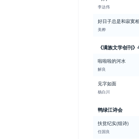
李达伟
好日子总是和寂寞
美桦
《满族文学创刊》
啦啦啦的河水
解良
见字如面
杨白川
鸭绿江诗会
扶贫纪实(组诗)
任国良