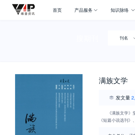
首页
产品服务
知识脉络
搜期刊
刊名
满族文学
发文量
2
《满族文学》
《短篇小说选刊》