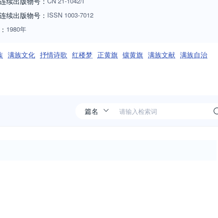
连续出版物号：
CN
21-1042/I
连续出版物号
：
ISSN
1003-7012
：
1980年
族
满族文化
抒情诗歌
红楼梦
正黄旗
镶黄旗
满族文献
满族自治