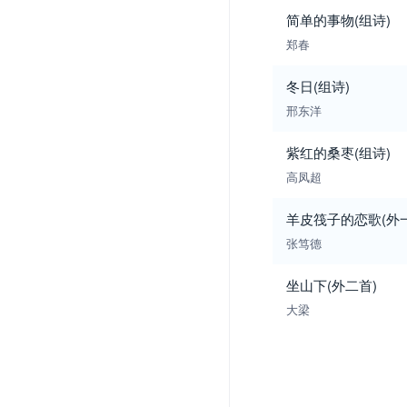
简单的事物(组诗)
郑春
冬日(组诗)
邢东洋
紫红的桑枣(组诗)
高凤超
羊皮筏子的恋歌(外
张笃德
坐山下(外二首)
大梁