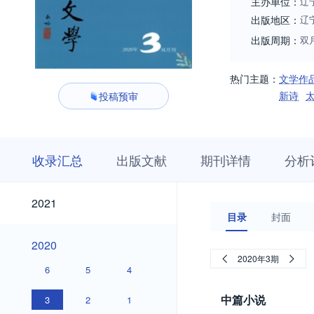
主办单位：
辽
出版地区：
辽
出版周期：
双
热门主题：
文学作
新诗
投稿预审
收
栏
期
收录汇总
出版文献
期刊详情
分析
录
目
刊
汇
浏
详
总
览
情
2021
2021
目录
封面
2020
2020
2020年3期
6
5
4
中篇小说
3
2
1