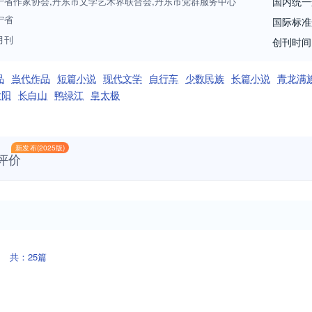
宁省作家协会,丹东市文学艺术界联合会,丹东市党群服务中心
国内统一
宁省
国际标准
月刊
创刊时间
品
当代作品
短篇小说
现代文学
自行车
少数民族
长篇小说
青龙满
太阳
长白山
鸭绿江
皇太极
新发布(2025版)
评价
共：25篇