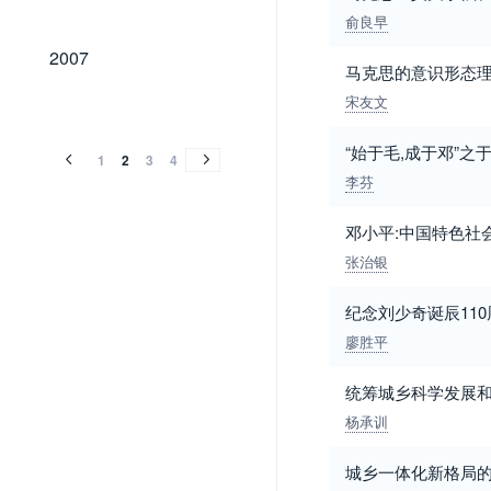
俞良早
2007
2007
马克思的意识形态
2006
2005
2004
2003
2002
2001
2000
1999
1998
1997
1996
1995
1994
1993
宋友文
2006
2005
2004
2003
2002
2001
2000
1999
1998
1997
1996
1995
1994
1993
“始于毛,成于邓”
1
2
3
4
李芬
邓小平:中国特色社
张治银
纪念刘少奇诞辰11
廖胜平
统筹城乡科学发展和
杨承训
城乡一体化新格局