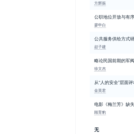
方辉振
公职地位开放与有序
廖申白
公共服务供给方式
赵子建
略论民国前期的军阀意识(
徐文杰
从“人的安全”层面
金英君
电影《梅兰芳》缺
顾育豹
无