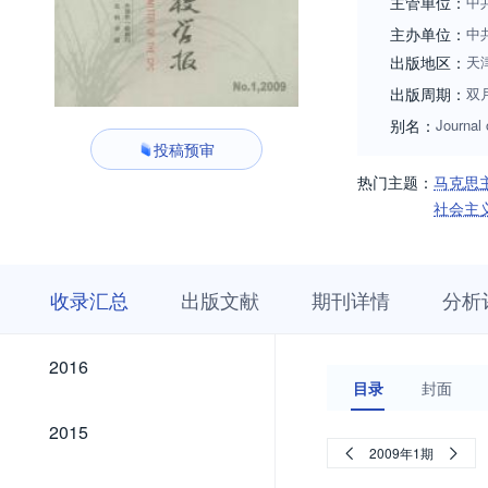
主管单位：
中
主办单位：
中
出版地区：
天
出版周期：
双
别名：
Journal 
投稿预审
热门主题：
马克思
社会主
收
栏
期
收录汇总
出版文献
期刊详情
分析
录
目
刊
汇
浏
详
总
览
情
2026
2025
2024
2023
2022
2021
2020
2019
2018
2017
2026
2025
2024
2023
2022
2021
2020
2019
2018
2017
2016
2016
目录
封面
2015
2015
2009年1期
2014