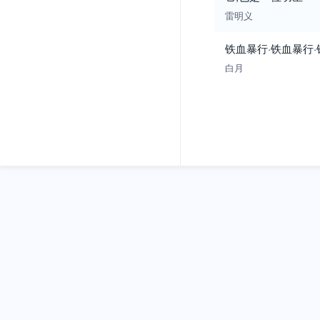
雷明义
铁血暴行·铁血暴行
白月