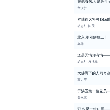
在他看来:人是最可
鱼汲胜
罗瑞卿大将教我练
胡忠红
陈茂
北京,刚刚解放二十
亦雄
道是无情却有情—
胡忠红
袁祝祥
大佛脚下的人间奇
高力平
于洪区第一位党员
关永彦
它,也是一位功臣——