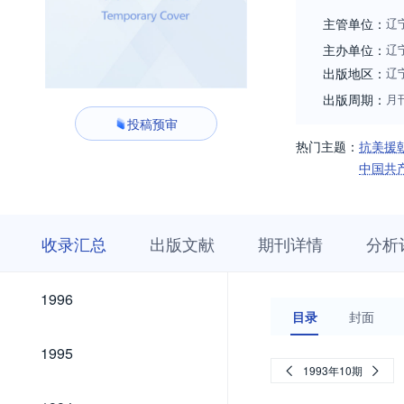
等。在存史、资政
主管单位：
辽
主办单位：
辽
出版地区：
辽
出版周期：
月
投稿预审
热门主题：
抗美援
中国共
收
栏
期
收录汇总
出版文献
期刊详情
分析
录
目
刊
汇
浏
详
总
览
情
2026
2025
2024
2023
2022
2021
2020
2019
2018
2017
2016
2015
2014
2013
2012
2011
2010
2009
2008
2007
2006
2005
2004
2003
2002
2001
2000
1999
1998
1997
2026
2025
2024
2023
2022
2021
2020
2019
2018
2017
2016
2015
2014
2013
2012
2011
2010
2009
2008
2007
2006
2005
2004
2003
2002
2001
2000
1999
1998
1997
1996
1996
目录
封面
1995
1995
1993年10期
1994