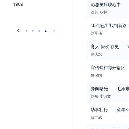
1989
1989
彭总笑脸映心中
汉英
冬林
“我们已经找到新路
1
2
3
4
刘军伟
育人·资政·存史—
张庆斌
宣传焦裕禄开篇忆
鲁保国
奔向曙光——毛泽
刘岳
李淑文
幼学壮行——童年
蔡世武