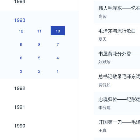
1994
伟人毛泽东——忆
高智
1993
1993
毛泽东与流行歌曲
12
11
10
夏天
9
8
7
书屋黄花分外香—
6
5
4
刘斌珍
3
2
1
总书记敬录毛泽东
费侃如
1992
1992
忠魂归位——纪彭
1991
1991
李分建
开国第一刀——毛泽
1990
1990
王真