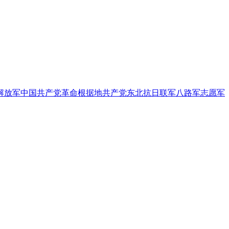
解放军
中国共产党
革命根据地
共产党
东北抗日联军
八路军
志愿军