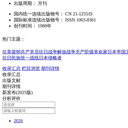
出版周期：
月刊
国内统一连续出版物号：
CN
21-1255/D
国际标准连续出版物号
：
ISSN
1003-8361
创刊时间：
1988年
热门主题：
抗美援朝
共产党员
抗日战争
解放战争
无产阶级革命家
日本帝国
抗日民族统一战线
日本侵略者
收录汇总
栏目浏览
期刊详情
收录汇总
出版文献
期刊详情
新发布(2025版)
分析评价
2026