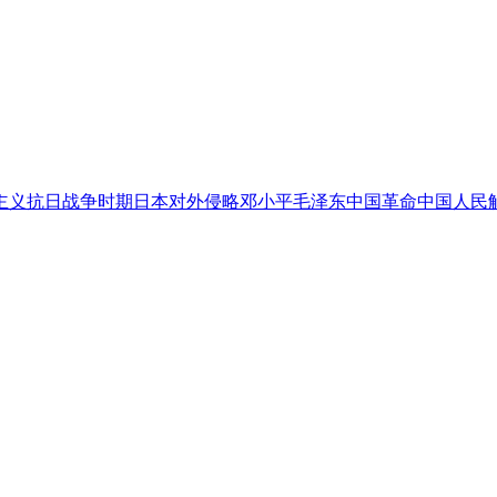
主义
抗日战争时期
日本对外侵略
邓小平
毛泽东
中国革命
中国人民