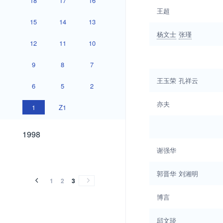
18
17
16
王超
15
14
13
杨文士
张瑾
12
11
10
9
8
7
王玉荣
孔祥云
6
5
2
亦夫
1
Z1
1998
1998
谢强华
郭晋华
刘湘明
1
2
3
博言
邱文琰