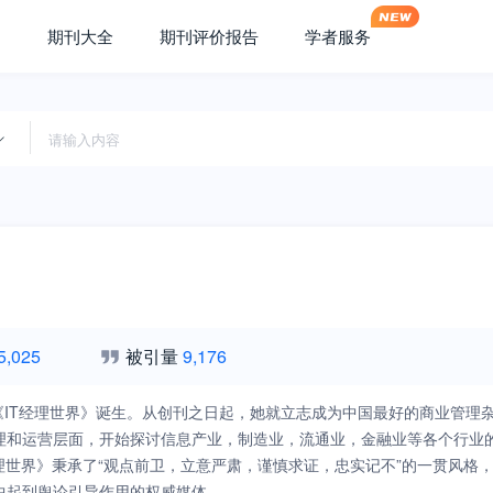
期刊大全
期刊评价报告
学者服务
5,025
被引量
9,176
月，《IT经理世界》诞生。从创刊之日起，她就立志成为中国最好的商业管
理和运营层面，开始探讨信息产业，制造业，流通业，金融业等各个行业
经理世界》秉承了“观点前卫，立意严肃，谨慎求证，忠实记不”的一贯风
中起到舆论引导作用的权威媒体。