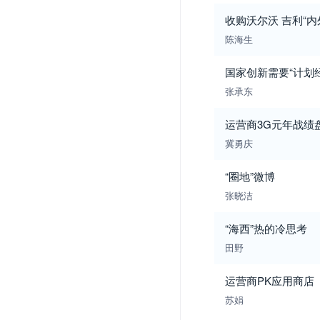
收购沃尔沃 吉利“内
陈海生
国家创新需要“计划
张承东
运营商3G元年战绩
冀勇庆
“圈地”微博
张晓洁
“海西”热的冷思考
田野
运营商PK应用商店
苏娟