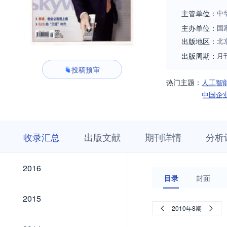
主管单位：
中
主办单位：
国
出版地区：
北
出版周期：
月
投稿预审
热门主题：
人工智
中国企
收
栏
期
收录汇总
出版文献
期刊详情
分析
录
目
刊
汇
浏
详
总
览
情
2026
2025
2024
2023
2022
2021
2020
2019
2018
2017
2026
2025
2024
2023
2022
2021
2020
2019
2018
2017
2016
2016
目录
封面
2015
2015
2010年8期
2014