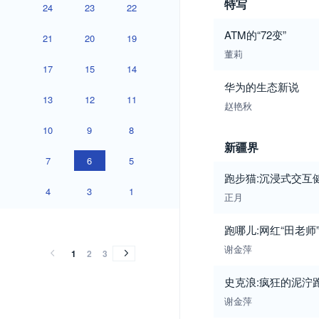
特写
24
23
22
ATM的“72变”
21
20
19
董莉
17
15
14
华为的生态新说
13
12
11
赵艳秋
10
9
8
新疆界
7
6
5
跑步猫:沉浸式交互
4
3
1
正月
2016
2015
2014
2013
2012
2011
2010
2009
2008
2007
2006
2005
2004
2003
2002
2001
2000
1999
1998
2016
2015
2014
2013
2012
2011
2010
2009
2008
2007
2006
2005
2004
2003
2002
2001
2000
1999
1998
跑哪儿:网红“田老师
谢金萍
1
2
3
史克浪:疯狂的泥泞
谢金萍