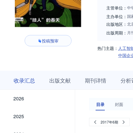
主管单位：
中
主办单位：
国
出版地区：
北
出版周期：
月
投稿预审
热门主题：
人工智
中国企
收
栏
期
收录汇总
出版文献
期刊详情
分析
录
目
刊
汇
浏
详
总
览
情
2026
2026
目录
封面
2025
2025
2017年6期
2024