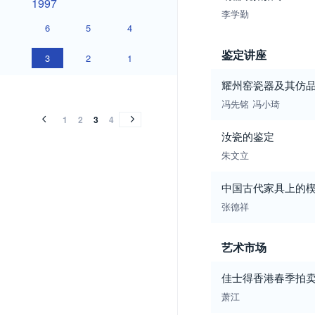
1997
李学勤
6
5
4
鉴定讲座
3
2
1
1996
1995
1994
耀州窑瓷器及其仿
1996
1995
1994
冯先铭
冯小琦
1
2
3
4
汝瓷的鉴定
朱文立
中国古代家具上的
张德祥
艺术市场
佳士得香港春季拍
萧江