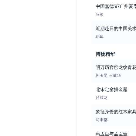
中国嘉德’97广州夏
薛颂
近期赴日的中国美
耶耳
博物精华
明万历官窑龙纹青
郭玉昆
王健华
北宋定窑描金器
吕成龙
象征身份的红木家
马未都
惠孟臣与孟臣壶