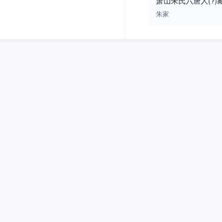
萧山朱氏六唐人(?)
朱家