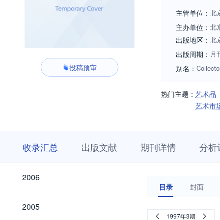
究”“科技鉴定与保
主管单位：
北
特向广大专家、学
主办单位：
北
出版地区：
北
出版周期：
月
投稿预审
别名：
Collecto
热门主题：
艺术品
艺术市
收
栏
期
收录汇总
出版文献
期刊详情
分析
录
目
刊
汇
浏
详
总
览
情
2026
2025
2024
2023
2022
2021
2020
2019
2018
2017
2016
2015
2014
2013
2012
2011
2010
2009
2008
2007
2026
2025
2024
2023
2022
2021
2020
2019
2018
2017
2016
2015
2014
2013
2012
2011
2010
2009
2008
2007
2006
2006
目录
封面
2005
2005
1997年3期