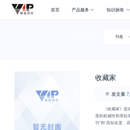
首页
产品服务
知识脉络
搜期刊
刊名
收藏家
发文量
7
《收藏家》是
度的权威性和美轮
刊”和“高知名度、
质，做到透物见史、