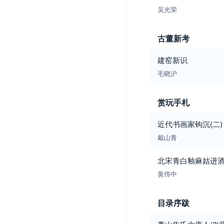
吴光荣
古董新考
建窑新识
毛晓沪
赏玩手札
近代书画家钩沉(二)
戴山青
北宋青白釉麻姑进
黄伟中
目录序跋