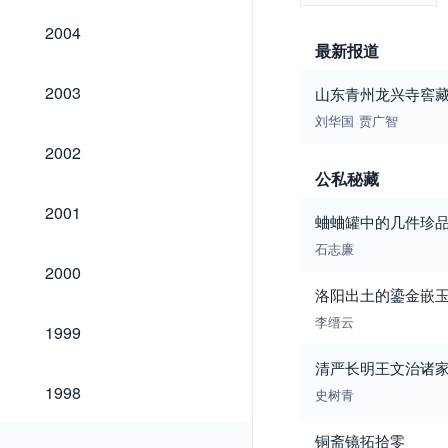
2004
2004
最新报道
2003
2003
山东青州龙兴寺窖
刘华国
贾广智
2002
2002
公私秘藏
2001
2001
蛐蛐罐中的几件珍
石志廉
2000
2000
洛阳出土的鎏金嵌
李缙云
1999
1999
清严长明王文治诸
1998
1998
史树青
铜斋镜拓拾零
1997