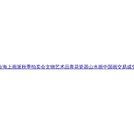
会
海上画派
秋季拍卖会
文物艺术品
青花瓷器
山水画
中国画
交易成