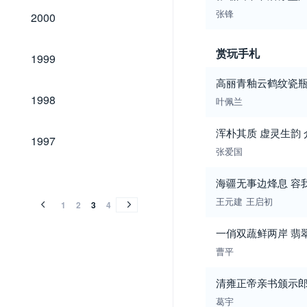
2000
张锋
2000
1999
赏玩手札
1999
高丽青釉云鹤纹瓷
1998
1998
叶佩兰
浑朴其质 虚灵生韵
1997
1997
张爱国
1996
1995
1994
1996
1995
1994
海疆无事边烽息 容
王元建
王启初
1
2
3
4
一俏双蔬鲜两岸 翡
曹平
清雍正帝亲书颁示
葛宇