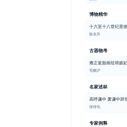
博物精华
十六至十八世纪景
耿东升
古器物考
雍正瓷胎画珐琅嫔
毛晓沪
名家述林
高呼谦中 萧谦中辞
张传伦
专家例释