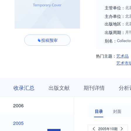
究”“科技鉴定与保
主管单位：
北
特向广大专家、学
主办单位：
北
出版地区：
北
出版周期：
月
投稿预审
别名：
Collecto
热门主题：
艺术品
艺术市
收
栏
期
收录汇总
出版文献
期刊详情
分析
录
目
刊
汇
浏
详
总
览
情
2026
2025
2024
2023
2022
2021
2020
2019
2018
2017
2016
2015
2014
2013
2012
2011
2010
2009
2008
2007
2026
2025
2024
2023
2022
2021
2020
2019
2018
2017
2016
2015
2014
2013
2012
2011
2010
2009
2008
2007
2006
2006
目录
封面
2005
2005
2005年10期