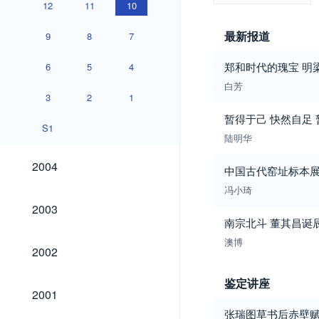
12
11
10
最新报道
9
8
7
郑和时代的瑰宝 明
6
5
4
白芳
3
2
1
暂得于己 快然自足
S1
陆明华
2004
2004
中国古代窑址标本展览
冯小琦
2003
2003
南宗北斗 董其昌诞
澳博
2002
2002
鉴定讲座
2001
2001
张瑞图草书后赤壁