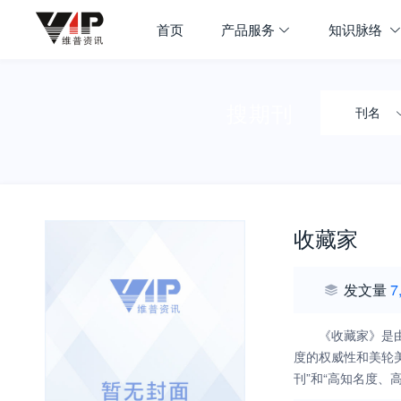
首页
产品服务
知识脉络
搜期刊
刊名
收藏家
发文量
7
《收藏家》是
度的权威性和美轮
刊”和“高知名度、
质，做到透物见史、