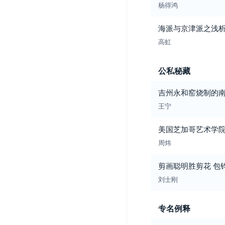
杨得鸿
海派与京津派之浅
高虹
公私秘藏
吉州永和窑烧制的
王宁
美国芝加哥艺术学
周炜
剪画聪明胜剪花 包
刘士刚
专名例释