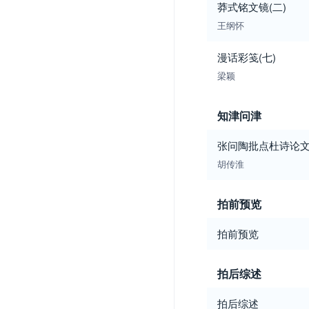
莽式铭文镜(二)
王纲怀
漫话彩笺(七)
梁颖
知津问津
张问陶批点杜诗论
胡传淮
拍前预览
拍前预览
拍后综述
拍后综述