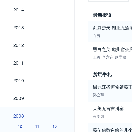
2014
2014
最新报道
2013
2013
剑舞楚天 湖北九连
白芳
2012
2012
黑白之美 磁州窑茶
王兴
李六存
赵学峰
2011
2011
赏玩手札
2010
2010
黑龙江省博物馆藏
孙立萍
2009
2009
大美无言吉州窑
2008
2008
高学训
12
11
10
藏传佛教造像的几