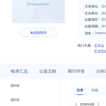
究”“科技鉴定与保
主管单位：
北
特向广大专家、学
主办单位：
北
出版地区：
北
出版周期：
月
投稿预审
别名：
Collecto
热门主题：
艺术品
艺术市
收
栏
期
收录汇总
出版文献
期刊详情
分析
录
目
刊
汇
浏
详
总
览
情
2026
2025
2024
2023
2022
2021
2020
2019
2018
2017
2026
2025
2024
2023
2022
2021
2020
2019
2018
2017
2016
2016
目录
封面
2015
2015
2008年6期