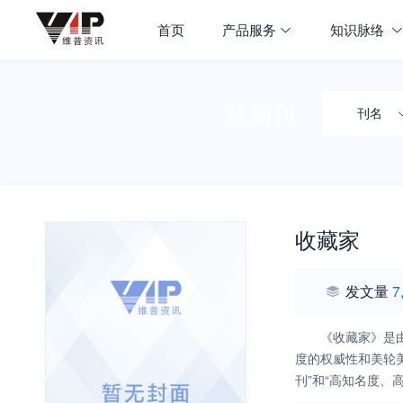
首页
产品服务
知识脉络
搜期刊
刊名
收藏家
发文量
7
《收藏家》是
度的权威性和美轮
刊”和“高知名度、
质，做到透物见史、