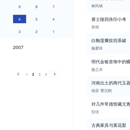
林尚斌
9
8
7
黄士陵四佚印小考
6
5
4
朱琪
3
2
1
白釉莲瓣纹四系罐
2007
2007
杨爱玲
2006
2005
2004
2003
2002
2001
2000
1999
1998
1997
1996
1995
1994
2006
2005
2004
2003
2002
2001
2000
1999
1998
1997
1996
1995
1994
明代金银首饰中的
扬之水
1
2
3
4
河南出土的商代玉
祝容
曹汉刚
对几件常德馆藏元
彭佳
古典家具与黄花梨